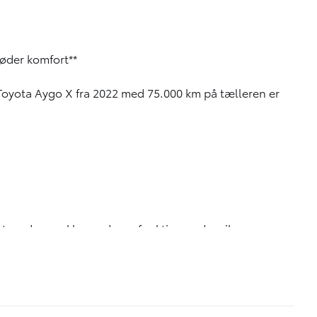
møder komfort**
 Toyota Aygo X fra 2022 med 75.000 km på tælleren er
t med en række moderne funktioner, der sikrer en
tilfredsstillende kørsel med en 5-trins manuel