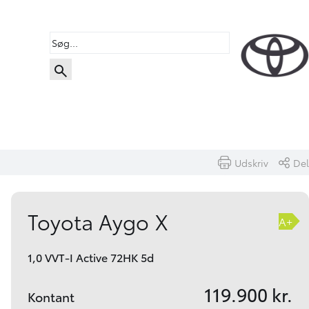
Udskriv
Del
Book prøvetur
Beregn byttepris
Toyota Aygo X
A+
1,0 VVT-I Active 72HK 5d
119.900 kr.
Kontant