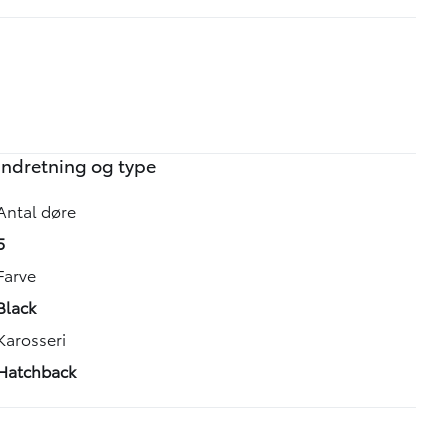
øvetur – vi ser frem til at hjælpe dig med at finde dit
Indretning og type
Antal døre
5
Farve
Black
Karosseri
Hatchback