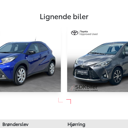
Lignende biler
ygo X
Toyota Yaris
ive 72HK 5d
1,5 VVT-I T3 Smartpakke 111
60.000 km
Brønderslev
Hjørring
2019