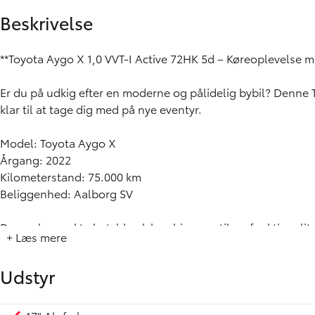
Beskrivelse
**Toyota Aygo X 1,0 VVT-I Active 72HK 5d – Køreoplevelse 
Er du på udkig efter en moderne og pålidelig bybil? Denne
klar til at tage dig med på nye eventyr.
Model: Toyota Aygo X
Årgang: 2022
Kilometerstand: 75.000 km
Beliggenhed: Aalborg SV
Denne kompakte hatchback kombinerer stil og funktionalite
+ Læs mere
behagelig køreoplevelse. Bilens 1,0 liters motor leverer en 
gearkasse.
Udstyr
**Udstyrshøjdepunkter:**