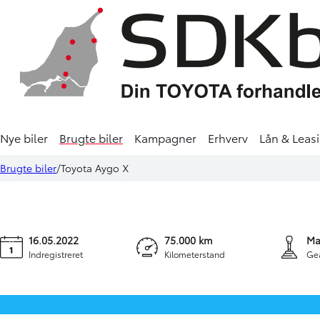
Nye biler
Brugte biler
Kampagner
Erhverv
Lån & Leas
Toyota Aygo X
119.900 kr.
1.425 kr.
Brugte biler
Toyota Aygo X
1,0 VVT-I Active 72HK 5d
KONTANT
FINANSIERING
16.05.2022
75.000 km
Ma
Indregistreret
Kilometerstand
Ge