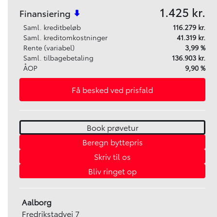
1.425 kr.
Finansiering
Saml. kreditbeløb
116.279 kr.
Saml. kreditomkostninger
41.319 kr.
Rente (variabel)
3,99 %
Saml. tilbagebetaling
136.903 kr.
ÅOP
9,90 %
Få besked ved prisfald
Book prøvetur
Beregn byttepris
Skriv til os
Bliv ringet op
Aalborg
Fredrikstadvej 7