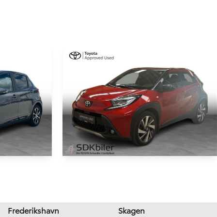
NYHED
Toyota Aygo X
HK 5d 6g
1,0 VVT-I Envy 72HK 5d Aut.
42.000 km
Frederikshavn
Skagen
2022