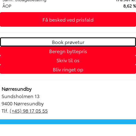
ÅOP
8,62 %
Få besked ved prisfald
Book prøvetur
Beregn byttepris
Skriv til os
Bliv ringet op
Nørresundby
Sundsholmen 13
9400 Nørresundby
Tlf.
(+45) 98 17 05 55