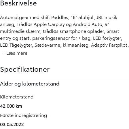
Beskrivelse
Automatgear med shift Paddles, 18" aluhjul, JBL musik
anlæg, Trådløs Apple Carplay og Android Auto, 9"
multimedie skærm, trådløs smartphone oplader, Smart
entry og start, parkeringssensor for + bag, LED forlygter,
LED Tågelygter, Sædevarme, klimaanlæg, Adaptiv Fartpilot,
+ Læs mere
Specifikationer
Alder og kilometerstand
Motor og ydelse
Rummelighed og mål
Økonomi
Annoncedata
Kilometerstand
0-100 km/t
Køreklar vægt
Brændstofforbrug (WLTP)
Senest rettet
42.000 km
15,50 sek.
1065 kg
20,00 km/l
03-08-2026
Første indregistrering
Tophastighed
Totalvægt
Grøn ejerafgift (årlig)
Vognnummer
03.05.2022
151 km/t
1360 kg
1400
908396