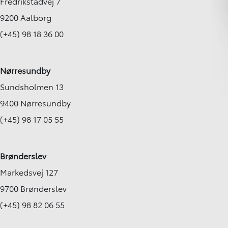
Fredrikstadvej 7
Aalborg SV
Hjørring
9200 Aalborg
144.900
KONTANT
KONTANT
KR.
1.898
(+45) 98 18 36 00
FINANSIERING
KR.
Nørresundby
Sundsholmen 13
9400 Nørresundby
(+45) 98 17 05 55
Brønderslev
Markedsvej 127
9700 Brønderslev
(+45) 98 82 06 55