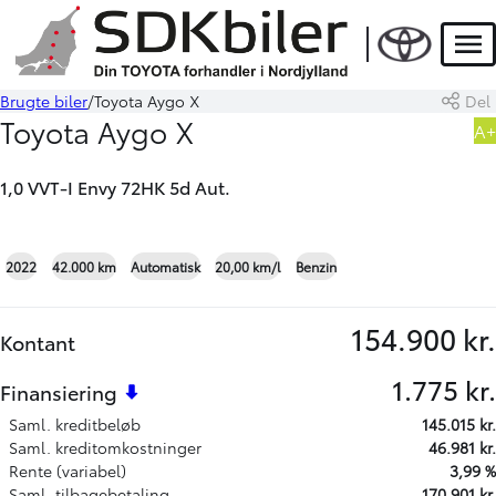
Men
Brugte biler
Toyota Aygo X
Del
Book prøvetur
Beregn byttepris
Toyota Aygo X
A+
1,0 VVT-I Envy 72HK 5d Aut.
+24
2022
42.000 km
Automatisk
20,00 km/l
Benzin
154.900 kr.
Kontant
1.775 kr.
Finansiering
Saml. kreditbeløb
145.015 kr.
Saml. kreditomkostninger
46.981 kr.
Rente (variabel)
3,99 %
Saml. tilbagebetaling
170.901 kr.