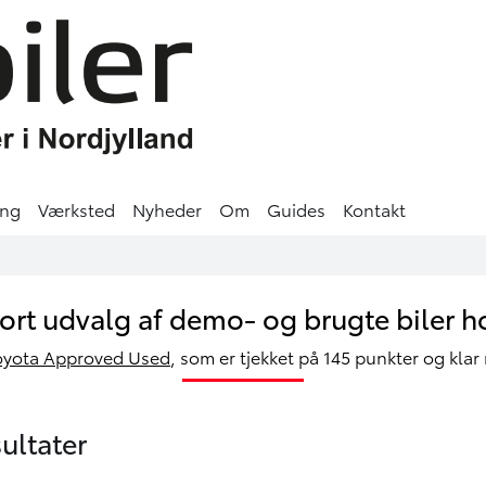
ing
Værksted
Nyheder
Om
Guides
Kontakt
tort udvalg af demo- og brugte biler h
oyota Approved Used
, som er tjekket på 145 punkter og klar
ultater