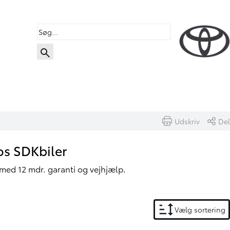
Udskriv
Del
os SDKbiler
 med 12 mdr. garanti og vejhjælp.
Vælg sortering