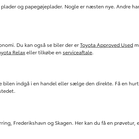
le plader og papegøjeplader. Nogle er næsten nye. Andre ha
onomi. Du kan også se biler der er
Toyota Approved Used
me
oyota Relax
eller tilkøbe en
serviceaftale
.
e bilen indgå i en handel eller sælge den direkte. Få en hu
 stedet.
ing, Frederikshavn og Skagen. Her kan du få en prøvetur, en