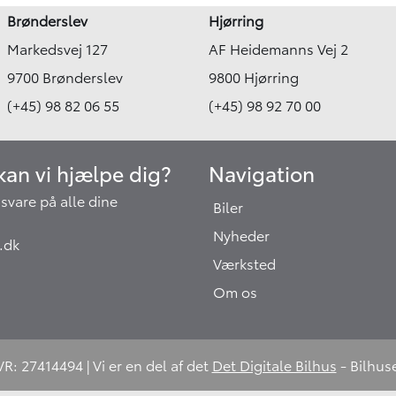
Brønderslev
Hjørring
Markedsvej 127
AF Heidemanns Vej 2
9700 Brønderslev
9800 Hjørring
(+45) 98 82 06 55
(+45) 98 92 70 00
an vi hjælpe dig?
Navigation
at svare på alle dine
Biler
Nyheder
.dk
Værksted
Om os
: 27414494 | Vi er en del af det
Det Digitale Bilhus
- Bilhus