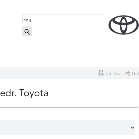
Udskriv
Del
vedr. Toyota