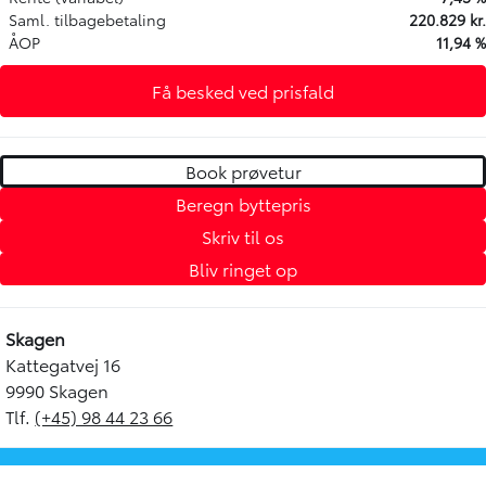
Saml. tilbagebetaling
220.829 kr.
ÅOP
11,94 %
Få besked ved prisfald
Book prøvetur
Beregn byttepris
Skriv til os
Bliv ringet op
Skagen
Kattegatvej 16
9990 Skagen
Tlf.
(+45) 98 44 23 66