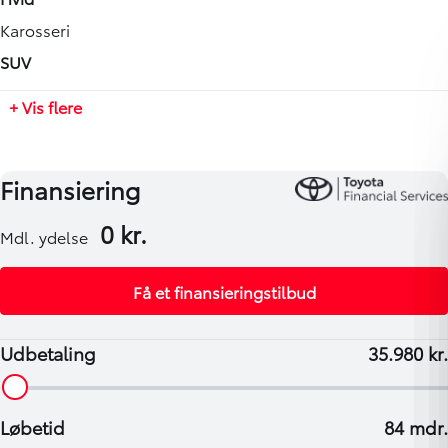
Tilkoblingsvægt med bremser
Karosseri
-
SUV
Tilkoblingsvægt uden bremser
+ Vis flere
-