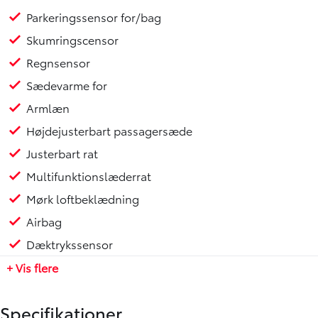
**Vigtigste udstyr:**
Parkeringssensor for/bag
- Automatiskt klimaanlæg
Skumringscensor
- Bakkamera
- Bluetooth
Regnsensor
- El-indstilleligt førersæde
Sædevarme for
- Parkeringssensor for og bag
Armlæn
- Skumringssensor
- Regnsensor
Højdejusterbart passagersæde
- Sædevarme foran
Justerbart rat
- Højdejusterbart passagersæde
Multifunktionslæderrat
- Justerbart rat
- Multifunktionslæderrat
Mørk loftbeklædning
- Mørk loftbeklædning
Airbag
- Isofix
Dæktrykssensor
FINANSIERING GENNEM TOYOTA FINANS
+ Vis flere
Vi tilbyder markedets skarpeste finansiering. Med eller
uden udbetaling. Kig ind og hør nærmere...
Specifikationer