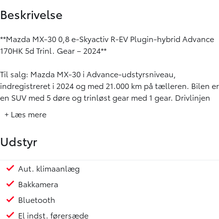
Beskrivelse
**Mazda MX-30 0,8 e-Skyactiv R-EV Plugin-hybrid Advance
170HK 5d Trinl. Gear – 2024**
Til salg: Mazda MX-30 i Advance-udstyrsniveau,
indregistreret i 2024 og med 21.000 km på tælleren. Bilen er
en SUV med 5 døre og trinløst gear med 1 gear. Drivlinjen
kombinerer benzin og el, og bilen har en 0,8 liters motor
+ Læs mere
samt et batteri på 17,8 kWh. Den elektriske rækkevidde er
oplyst til 100 km, og ladeeffekten er op til 36 kW.
Udstyr
Modellen har en tophastighed på 140 km/t, et opgivet
forbrug på 100 km/l og en CO2-udledning på 21 g/km. Den
Aut. klimaanlæg
ESP
Isofix
årlige ejerafgift er 920 kr. Bilen fremstår som et relevant
Bakkamera
valg for dig, der ønsker en nyere Mazda SUV med plugin-
Bluetooth
hybridteknik og et solidt udstyrsniveau.
El indst. førersæde