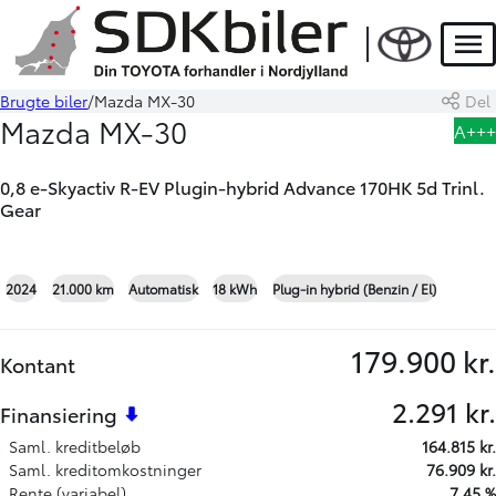
HYBRID
Men
Brugte biler
Mazda MX-30
Del
Book prøvetur
Beregn byttepris
Mazda MX-30
A+++
0,8 e-Skyactiv R-EV Plugin-hybrid Advance 170HK 5d Trinl.
Gear
+15
2024
21.000 km
Automatisk
18 kWh
Plug-in hybrid (Benzin / El)
179.900 kr.
Kontant
2.291 kr.
Finansiering
Saml. kreditbeløb
164.815 kr.
Saml. kreditomkostninger
76.909 kr.
Rente (variabel)
7,45 %