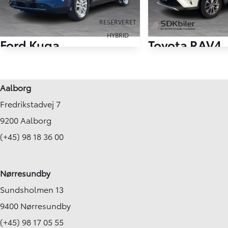
RESERVERET
HYBRID
Ford Kuga
Toyota RAV4
2,5 Plugin-hybrid Titanium CVT 225HK 5d Trinl. Gear
71.000 km
157.000 km
Aalborg
2021
2016
Fredrikstadvej 7
Plug-in hybrid (Benzin / El)
Hybrid (Benzin / El)
Skagen
Brønderslev
9200 Aalborg
174.900
KONTANT
KONTANT
KR.
2.214
(+45) 98 18 36 00
FINANSIERING
KR.
Nørresundby
Sundsholmen 13
9400 Nørresundby
(+45) 98 17 05 55