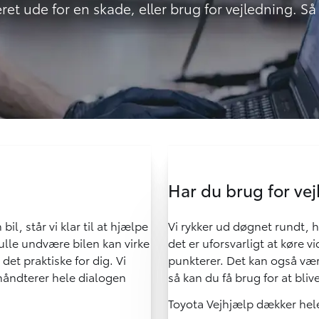
ret ude for en skade, eller brug for vejledning. Så
Har du brug for ve
il, står vi klar til at hjælpe
Vi rykker ud døgnet rundt, h
kulle undvære bilen kan virke
det er uforsvarligt at køre vi
det praktiske for dig. Vi
punkterer. Det kan også være,
håndterer hele dialogen
så kan du få brug for at bliv
Toyota Vejhjælp dækker hel