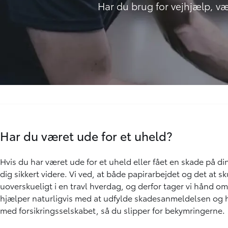
Har du brug for vejhjælp, væ
Har du været ude for et uheld?
Hvis du har været ude for et uheld eller fået en skade på din b
dig sikkert videre. Vi ved, at både papirarbejdet og det at s
uoverskueligt i en travl hverdag, og derfor tager vi hånd om 
hjælper naturligvis med at udfylde skadesanmeldelsen og 
med forsikringsselskabet, så du slipper for bekymringerne.