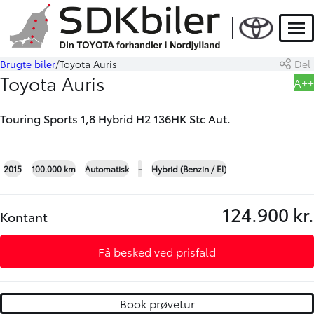
HYBRID
Men
Brugte biler
Toyota Auris
Del
Book prøvetur
Beregn byttepris
Toyota Auris
A++
Touring Sports 1,8 Hybrid H2 136HK Stc Aut.
+23
2015
100.000 km
Automatisk
-
Hybrid (Benzin / El)
124.900 kr.
Kontant
Få besked ved prisfald
Book prøvetur