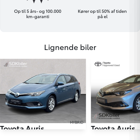
Op til 5 års- og 100.000
Kører op til 50% af tiden
km-garanti
på el
Lignende biler
HYBRID
Toyota Auris
Toyota Auris
Touring Sports 1,8 Hybrid H2 Comfort Safety Sense 136HK Stc Aut.