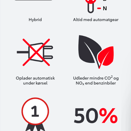
Hybrid
Altid med automatgear
2
Oplader automatisk
Udleder mindre CO
og
under kørsel
NO
end benzinbiler
x