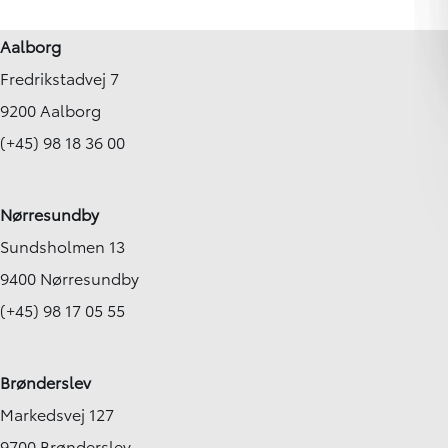
139.000 km
149.100 km
Aalborg
2016
2018
Fredrikstadvej 7
Hybrid (Benzin / El)
Hybrid (Benzin / El)
Brønderslev
Aalborg SV
9200 Aalborg
119.900
KONTANT
KONTANT
KR.
2.729
(+45) 98 18 36 00
FINANSIERING
FINANSIERING
KR.
Nørresundby
Sundsholmen 13
9400 Nørresundby
(+45) 98 17 05 55
Brønderslev
Markedsvej 127
9700 Brønderslev