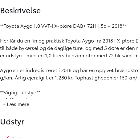
Beskrivelse
**Toyota Aygo 1,0 VVT-i X-plore DAB+ 72HK 5d – 2018**
Her får du en fin og praktisk Toyota Aygo fra 2018 i X-plo
til både bykørsel og de daglige ture, og med 5 døre er den 
er udstyret med en 1,0 liters benzinmotor med 72 hk samt 
Aygo’en er indregistreret i 2018 og har en opgivet brænds
g/km. Årlig ejerafgift er 1.280 kr. Tophastigheden er 160 km/
**Vigtigt udstyr:**
- Helårsdæk
+ Læs mere
- ToyotaTouch med 7” skærm
- Bakkamera
Udstyr
- Apple CarPlay
- DAB radio
- Aircondition