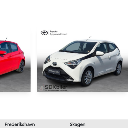
Toyota Aygo
K 5d 6g
1,0 VVT-I X-play + Go-pakke 72HK 5d
62.000 km
Frederikshavn
Skagen
2018