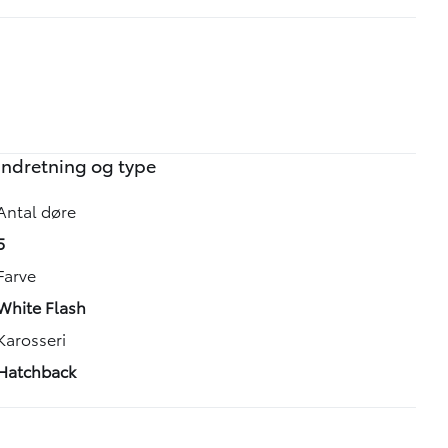
Indretning og type
Antal døre
5
Farve
White Flash
Karosseri
Hatchback