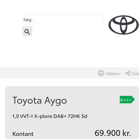
Udskriv
Del
Book prøvetur
Beregn byttepris
Toyota Aygo
A+++
1,0 VVT-I X-plore DAB+ 72HK 5d
69.900 kr.
Kontant