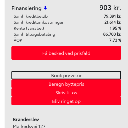
903 kr.
Finansiering
Saml. kreditbeløb
79.391 kr.
Saml. kreditomkostninger
21.614 kr.
Rente (variabel)
1,95 %
Saml. tilbagebetaling
86.700 kr.
ÅOP
7,73 %
Få besked ved prisfald
Book prøvetur
Beregn byttepris
Skriv til os
Bliv ringet op
Brønderslev
Markedsvej 127