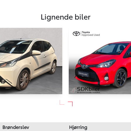
Lignende biler
RESERVERET
Toyota Yaris
Aygo
1,3 VVT-I Style Edition 100H
ress 69HK 5d
143.000 km
Brønderslev
Hjørring
2014