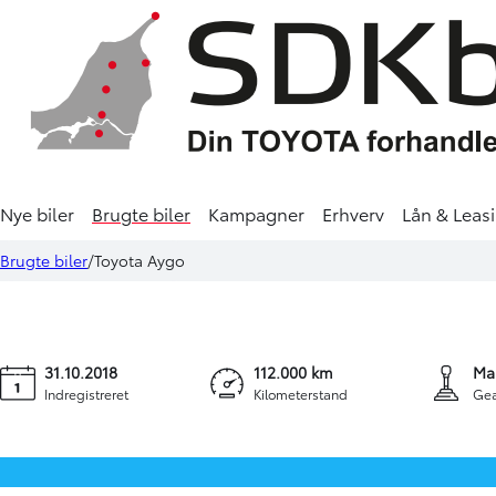
Nye biler
Brugte biler
Kampagner
Erhverv
Lån & Leas
Toyota Aygo
69.900 kr.
903 kr.
Brugte biler
Toyota Aygo
1,0 VVT-I X-plore DAB+ 72HK 5d
KONTANT
FINANSIERING
31.10.2018
112.000 km
Ma
Indregistreret
Kilometerstand
Gea