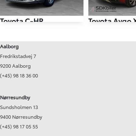
Toyota C-HR
Toyota Aygo 
1,2 T C-HIC Sound 116HK 5d 6g
1,0 VVT-I Envy 72HK 
72.000 km
42.000 km
Aalborg
2017
2022
Fredrikstadvej 7
Benzin
Benzin
Skagen
Nørresundby
9200 Aalborg
149.900
KONTANT
KONTANT
KR.
2.707
(+45) 98 18 36 00
FINANSIERING
FINANSIERING
KR.
Nørresundby
Sundsholmen 13
9400 Nørresundby
(+45) 98 17 05 55