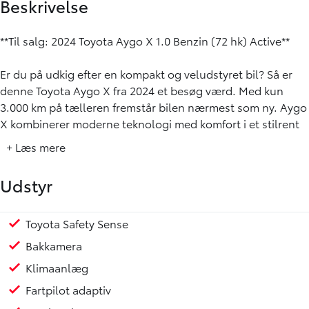
Beskrivelse
**Til salg: 2024 Toyota Aygo X 1.0 Benzin (72 hk) Active**
Er du på udkig efter en kompakt og veludstyret bil? Så er
denne Toyota Aygo X fra 2024 et besøg værd. Med kun
3.000 km på tælleren fremstår bilen nærmest som ny. Aygo
X kombinerer moderne teknologi med komfort i et stilrent
design, der er perfekt til både bykørsel og længere ture.
+ Læs mere
Vigtige specifikationer inkluderer en 1.0 liters benzinmotor
Udstyr
med 72 hk, hvilket sikrer en behagelig og glidende
kørselsoplevelse. Modellen er udstyret med et omfattende
Active-udstyrsniveau, som tilgodeser dine behov for både
Toyota Safety Sense
Splitbagsæde
Stofindtræk
Kopholder
Justerbart rat
ABS
Airbag
Antispin
ESP
Isofix
Selestrammer
Kørecomputer
Hajfinne
sikkerhed og komfort.
Bakkamera
Klimaanlæg
**Udstyrshøjdepunkter:**
Fartpilot adaptiv
- Toyota Safety Sense