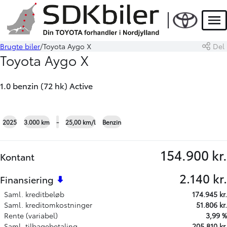
Men
Brugte biler
Toyota Aygo X
Del
Book prøvetur
Beregn byttepris
Toyota Aygo X
1.0 benzin (72 hk) Active
+21
2025
3.000 km
-
25,00 km/l
Benzin
154.900 kr.
Kontant
2.140 kr.
Finansiering
Saml. kreditbeløb
174.945 kr.
Saml. kreditomkostninger
51.806 kr.
Rente (variabel)
3,99 %
Saml. tilbagebetaling
205.810 kr.