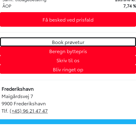
ÅOP
7,74 %
Få besked ved prisfald
Book prøvetur
Beregn byttepris
Skriv til os
Bliv ringet op
Frederikshavn
Maigårdsvej 7
9900 Frederikshavn
Tlf.
(+45) 96 21 47 47