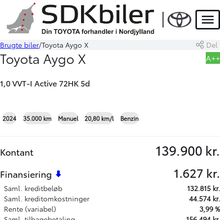
Men
Brugte biler
Toyota Aygo X
Del
Book prøvetur
Beregn byttepris
Toyota Aygo X
A++
1,0 VVT-I Active 72HK 5d
+21
2024
35.000 km
Manuel
20,80 km/l
Benzin
139.900 kr.
Kontant
1.627 kr.
Finansiering
Saml. kreditbeløb
132.815 kr.
Saml. kreditomkostninger
44.574 kr.
Rente (variabel)
3,99 %
Saml. tilbagebetaling
156.494 kr.