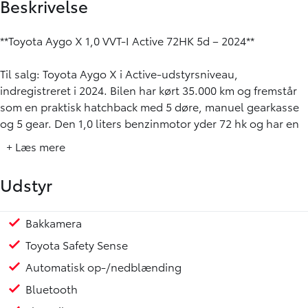
Beskrivelse
**Toyota Aygo X 1,0 VVT-I Active 72HK 5d – 2024**
Til salg: Toyota Aygo X i Active-udstyrsniveau,
indregistreret i 2024. Bilen har kørt 35.000 km og fremstår
som en praktisk hatchback med 5 døre, manuel gearkasse
og 5 gear. Den 1,0 liters benzinmotor yder 72 hk og har en
opgivet tophastighed på 158 km/t. Brændstofforbruget er
+ Læs mere
angivet til 25,2 km/l, og CO2-udledningen er oplyst til 110
g/km. Årlig ejerafgift er 1.400 kr.
Udstyr
Aygo X er en kompakt bil med god indstigning,
overskuelige dimensioner og et udstyrsniveau, der passer
Bakkamera
Kørecomputer
Skumringscensor
Servo
Sædevarme for
ESP
ABS
Airbag
Antispin
Isofix
Selealarm
17" Alufælge
Android Auto
Apple Carplay
godt til både bykørsel og daglig pendling.
Toyota Safety Sense
Automatisk op-/nedblænding
**Vigtigste udstyr:**
- Bakkamera
Bluetooth
- Toyota Safety Sense