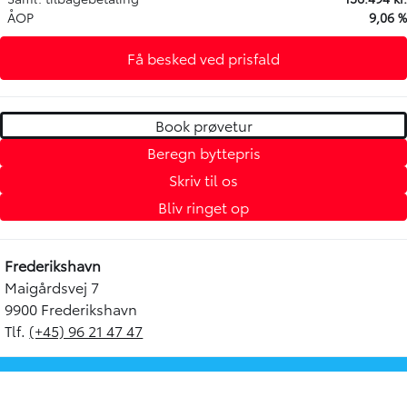
ÅOP
9,06 %
Få besked ved prisfald
Book prøvetur
Beregn byttepris
Skriv til os
Bliv ringet op
Frederikshavn
Maigårdsvej 7
9900 Frederikshavn
Tlf.
(+45) 96 21 47 47