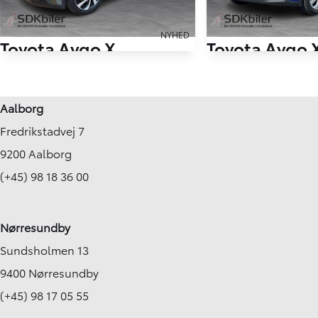
NYHED
Toyota Aygo X
Toyota Aygo 
1,0 VVT-I Air Pulse 72HK 5d
1,0 VVT-I Active 72H
41.779 km
23.084 km
Aalborg
2023
2023
Fredrikstadvej 7
Benzin
Benzin
Aalborg SV
Hjørring
9200 Aalborg
144.900
KONTANT
KONTANT
KR.
1.898
(+45) 98 18 36 00
FINANSIERING
KR.
Nørresundby
Sundsholmen 13
9400 Nørresundby
(+45) 98 17 05 55