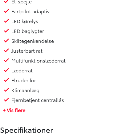
El-spejle
- Adaptiv fartpilot
Fartpilot adaptiv
- Automatisk op-/nedblænding
- Skiltegenkendelse
LED kørelys
- Bluetooth
LED baglygter
- Apple CarPlay og Android Auto
Skiltegenkendelse
- LED-kørelys og LED-baglygter
- El-spejle
Justerbart rat
- Elruder foran
Multifunktionslæderrat
- Klimaanlæg
Læderrat
- Sædevarme foran
- Multifunktionslæderrat
Elruder for
- Justerbart rat
Klimaanlæg
- Kørecomputer
Fjernbetjent centrallås
- Skumringscensor
- Isofix
+ Vis flere
- 17" alufælge
Specifikationer
FINANSIERING GENNEM TOYOTA FINANS