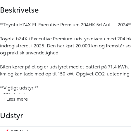
Beskrivelse
**Toyota bZ4X EL Executive Premium 204HK 5d Aut. – 2024*
Toyota bZ4X i Executive Premium-udstyrsniveau med 204 hk,
indregistreret i 2025. Den har kørt 20.000 km og fremstår
og praktisk anvendelighed.
Bilen kører på el og er udstyret med et batteri på 71,4 kWh.
km og kan lade med op til 150 kW. Opgivet CO2-udledning er 
**Vigtigt udstyr:**
- 20" alufælge
+ Læs mere
- Toyota Smart Connect
- Toyota Touch inkl. bakkamera og Bluetooth
Udstyr
- Trådløs Apple CarPlay og Android Auto
- Trådløs mobilopladning
- Advanced Parking med fjernbetjening