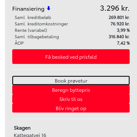
3.296 kr.
Finansiering
Saml. kreditbeløb
269.801 kr.
Saml. kreditomkostninger
76.920 kr.
Rente (variabel)
3,99 %
Saml. tilbagebetaling
316.840 kr.
ÅOP
7,42 %
Få besked ved prisfald
Book prøvetur
Beregn byttepris
Skriv til os
Bliv ringet op
Skagen
Kattegatvej 16