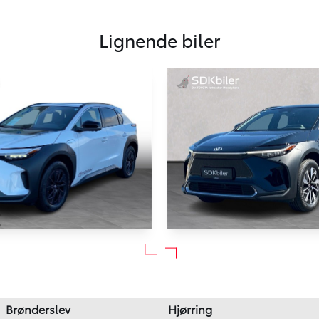
Lignende biler
BZ4X
Toyota BZ4X
204HK 5d Aut.
EL Executive 204HK 5d Aut.
26.000 km
Brønderslev
Hjørring
2025