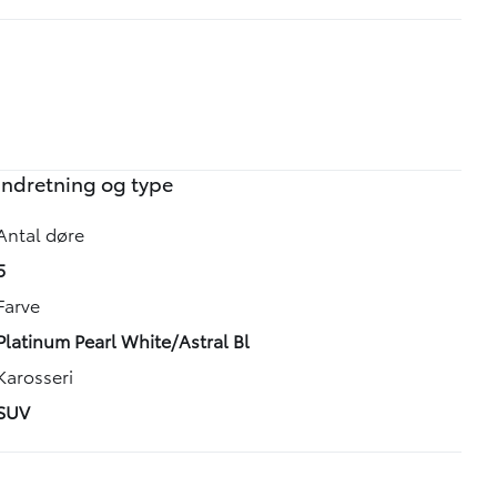
iveret garanti. Gælder til og med bilens 10'ende leveår
nger. Spørg os for yderligere..
Indretning og type
Antal døre
5
Farve
Platinum Pearl White/Astral Bl
Karosseri
SUV