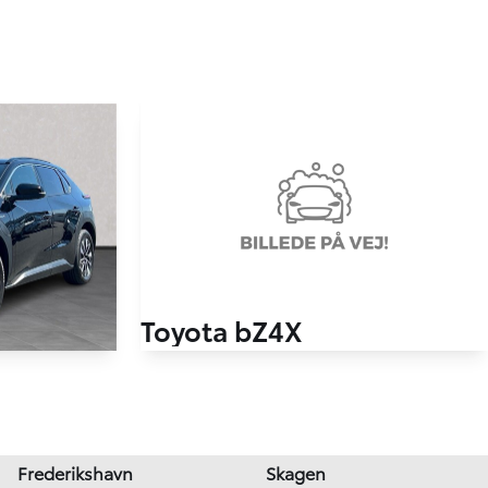
Toyota bZ4X
EL Executive 224HK 5d Aut.
7.000 km
2026
El
Frederikshavn
Skagen
Brønderslev