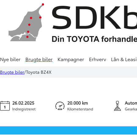
Nye biler
Brugte biler
Kampagner
Erhverv
Lån & Leas
Toyota BZ4X
299.900 kr.
3.29
Brugte biler
Toyota BZ4X
EL Executive Premium 204HK 5d Aut.
KONTANT
FINANS
26.02.2025
20.000 km
Autom
Indregistreret
Kilometerstand
Gearka