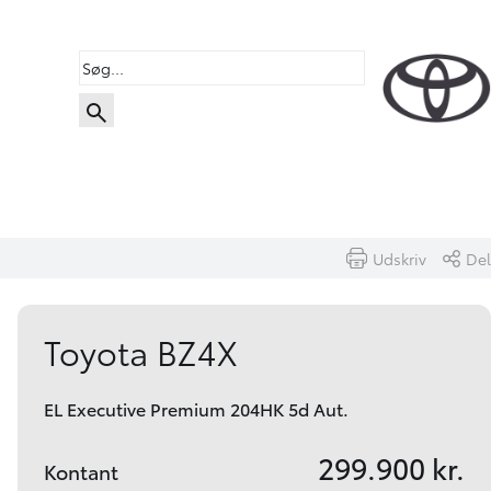
Udskriv
Del
Book prøvetur
Beregn byttepris
Toyota BZ4X
EL Executive Premium 204HK 5d Aut.
299.900 kr.
Kontant