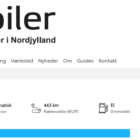
ing
Værksted
Nyheder
Om
Guides
Kontakt
6 kr.
IERING
+17
atisk
443 km
El
sse
Rækkevidde (WLTP)
Drivmiddel