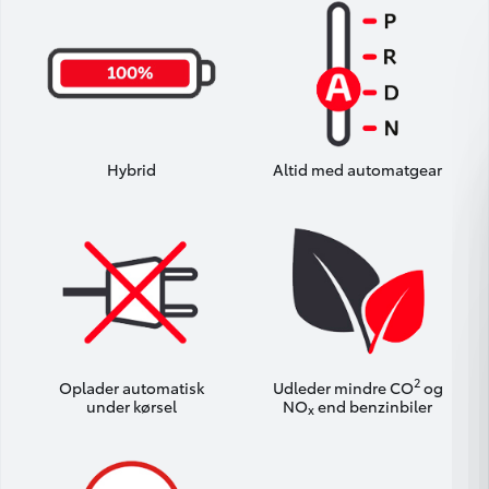
Hybrid
Altid med automatgear
2
Oplader automatisk
Udleder mindre CO
og
under kørsel
NO
end benzinbiler
x