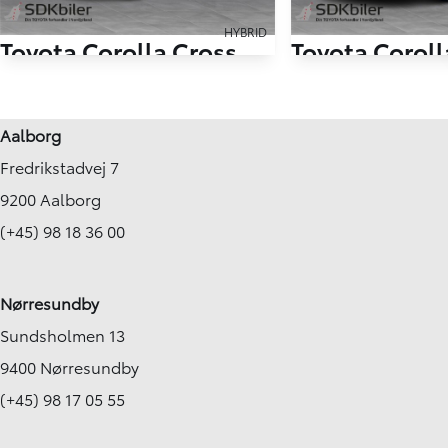
HYBRID
Toyota Corolla Cross
Toyota Coroll
2,0 Hybrid Style E-CVT 197HK 5d Aut.
63.000 km
49.813 km
Aalborg
2022
2023
Fredrikstadvej 7
Hybrid (Benzin / El)
Hybrid (Benzin / El)
Hjørring
Nørresundby
9200 Aalborg
279.900
KONTANT
KONTANT
KR.
(+45) 98 18 36 00
FINANSIERING
Nørresundby
Sundsholmen 13
9400 Nørresundby
(+45) 98 17 05 55