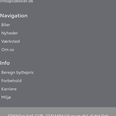
Info@sdkbiler.dk
Navigation
Biler
Nyheder
Værksted
Om os
Info
Beregn byttepris
Forbehold
Karriere
Miljø
SDKbiler ApS CVR: 27414494 | Vi er en del af det
Det