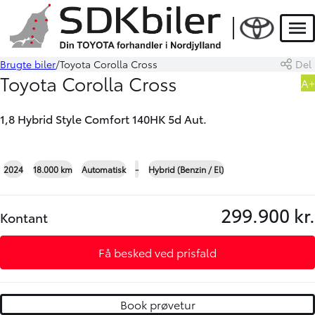
HYBRID
Men
Brugte biler
Toyota Corolla Cross
Del
Book prøvetur
Beregn byttepris
Toyota Corolla Cross
A+
1,8 Hybrid Style Comfort 140HK 5d Aut.
+25
2024
18.000 km
Automatisk
-
Hybrid (Benzin / El)
299.900 kr.
Kontant
Få besked ved prisfald
Book prøvetur