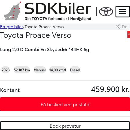
Men
Brugte biler
Toyota Proace Verso
Del
Book prøvetur
Beregn byttepris
Toyota Proace Verso
E
Long 2,0 D Combi En Skydedør 144HK 6g
+15
2023
52.187 km
Manuel
14,00 km/l
Diesel
459.900 kr.
Kontant
Få besked ved prisfald
Book prøvetur