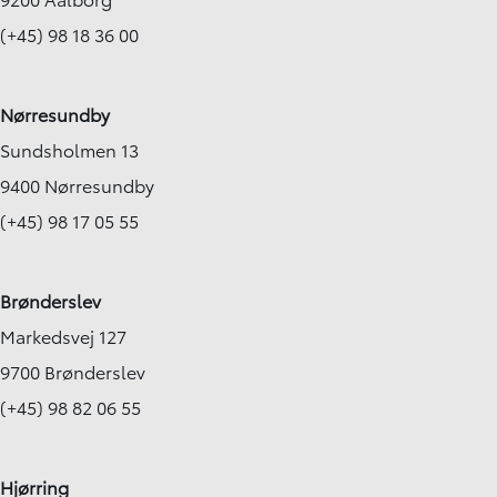
499.900
KONTANT
KONTANT
KR.
5.801
(+45) 98 18 36 00
FINANSIERING
KR.
Nørresundby
Sundsholmen 13
9400 Nørresundby
(+45) 98 17 05 55
Brønderslev
Markedsvej 127
9700 Brønderslev
(+45) 98 82 06 55
Hjørring