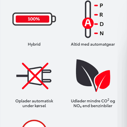
Hybrid
Altid med automatgear
2
Oplader automatisk
Udleder mindre CO
og
under kørsel
NO
end benzinbiler
x