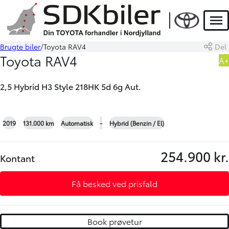
HYBRID
Men
Brugte biler
Toyota RAV4
Del
Book prøvetur
Beregn byttepris
Toyota RAV4
A+
2,5 Hybrid H3 Style 218HK 5d 6g Aut.
+22
2019
131.000 km
Automatisk
-
Hybrid (Benzin / El)
254.900 kr.
Kontant
Få besked ved prisfald
Book prøvetur