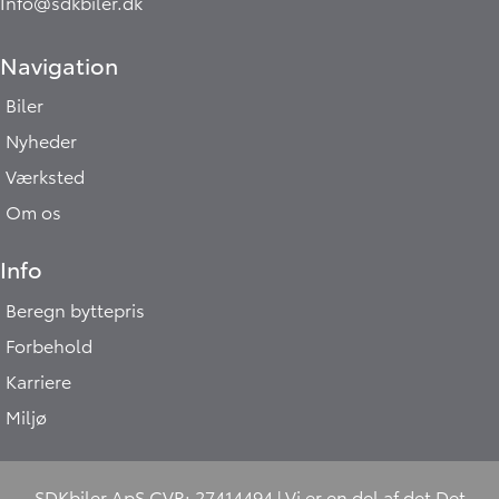
Info@sdkbiler.dk
Navigation
Biler
Nyheder
Værksted
Om os
Info
Beregn byttepris
Forbehold
Karriere
Miljø
SDKbiler ApS CVR: 27414494 | Vi er en del af det
Det