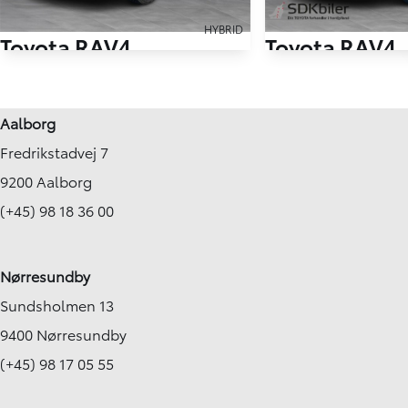
HYBRID
Toyota RAV4
Toyota RAV4
2,5 Hybrid H3 218HK 5d 6g Aut.
110.000 km
102.000 km
Aalborg
2020
2020
Fredrikstadvej 7
Hybrid (Benzin / El)
Hybrid (Benzin / El)
Skagen
Nørresundby
9200 Aalborg
269.900
KONTANT
KONTANT
KR.
3.989
(+45) 98 18 36 00
FINANSIERING
FINANSIERING
KR.
Nørresundby
Sundsholmen 13
9400 Nørresundby
(+45) 98 17 05 55