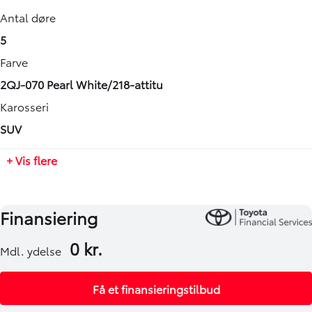
omkostninger. Spørg os for yderligere.
Drivmiddel
Maks. ladeeffekt (hjemme)
Højde
Antal døre
Hybrid (Benzin / El)
-
1685 mm
5
Geartype
Længde
Farve
Automatisk
4600 mm
2QJ-070 Pearl White/218-attitu
Tilkoblingsvægt med bremser
Karosseri
800 kg
SUV
Tilkoblingsvægt uden bremser
+ Vis flere
750 kg