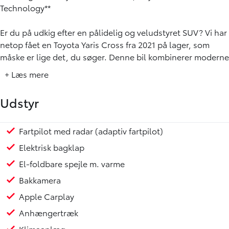
Technology**
Er du på udkig efter en pålidelig og veludstyret SUV? Vi har
netop fået en Toyota Yaris Cross fra 2021 på lager, som
måske er lige det, du søger. Denne bil kombinerer moderne
design med praktisk anvendelighed.
+ Læs mere
**Specifikationer:**
Udstyr
- **Model**: Toyota Yaris Cross 1,5 Hybrid Active
Technology
- **Drivkraft**: Benzin og el (Hybrid)
Fartpilot med radar (adaptiv fartpilot)
Fjernlysassisten (aut. op-/nedblænding)
Automatisk nødbremsesystem
Lyssensor
Skiltegenkendelse
Dæktrykssensor
Kopholder
Armlæn
Læderrat med varme
Splitbagsæde
Elruder for/bag
Bluetooth
Multifunktionsrat
Navigation
Regnsensor
Trådløs opladning af mobil tlf.
Tågelygter
Hajfinne
- **Kilometerstand**: 52.000 km
Elektrisk bagklap
- **Karrosseri**: SUV
El-foldbare spejle m. varme
- **Årgang**: 2021
- **Tophastighed**: 170 km/t
Bakkamera
- **Brændstofforbrug**: 26,9 km/l
Apple Carplay
- **CO2-udledning**: 101 g/km
Anhængertræk
- **Årlig ejerafgift**: 1.160 kr.
- **Gearkasse**: Trinl. Gear
Klimaanlæg