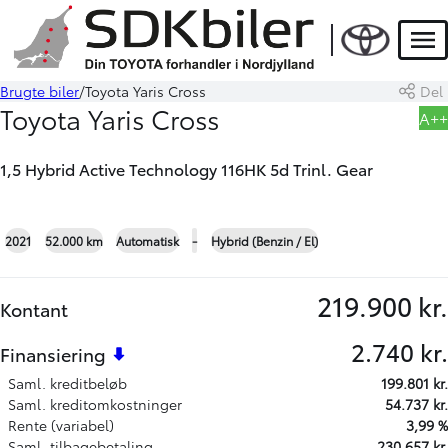
HYBRID
Men
Brugte biler
Toyota Yaris Cross
Del
Book prøvetur
Beregn byttepris
Toyota Yaris Cross
A++
1,5 Hybrid Active Technology 116HK 5d Trinl. Gear
+17
2021
52.000 km
Automatisk
-
Hybrid (Benzin / El)
219.900 kr.
Kontant
2.740 kr.
Finansiering
Saml. kreditbeløb
199.801 kr.
Saml. kreditomkostninger
54.737 kr.
Rente (variabel)
3,99 %
Saml. tilbagebetaling
230.657 kr.