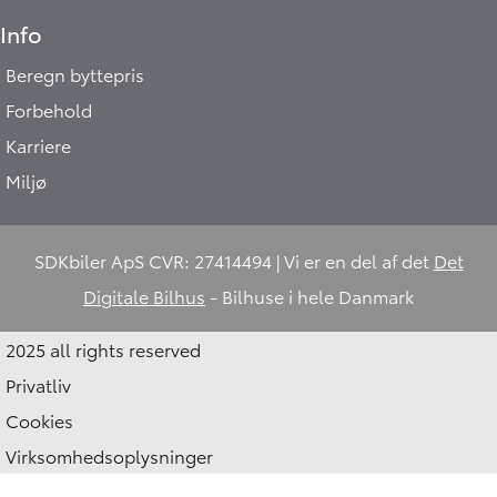
Info
Beregn byttepris
Forbehold
Karriere
Miljø
Hej 🖐 Vil du vide,
SDKbiler ApS CVR: 27414494 | Vi er en del af det
Det
hvad din bil er værd?
Digitale Bilhus
- Bilhuse i hele Danmark
2:15
-
SDKbiler.dk
DK
2025 all rights reserved
I samarbejde med
Privatliv
Cookies
Virksomhedsoplysninger