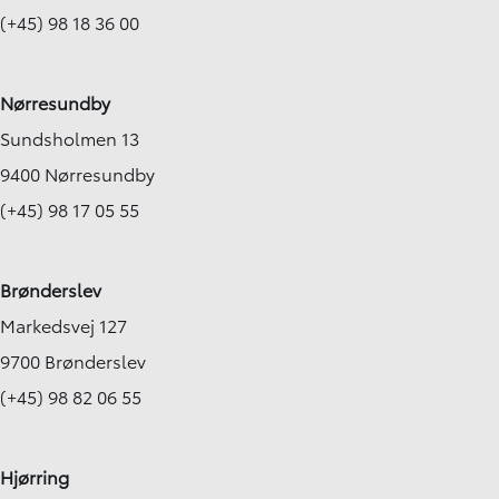
2.337
(+45) 98 18 36 00
FINANSIERING
FINANSIERING
KR.
Nørresundby
Sundsholmen 13
9400 Nørresundby
(+45) 98 17 05 55
Brønderslev
Markedsvej 127
9700 Brønderslev
(+45) 98 82 06 55
Hjørring