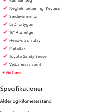
- **Motor**: 1,5 liter
Nøglefri betjening (Keyless)
Sædevarme for
**Udstyr:**
- Fartpilot med radar (adaptiv fartpilot)
LED forlygter
- Elektrisk bagklap
16" Alufælge
- El-foldbare spejle med varme
Head-up display
- Bakkamera
- Apple CarPlay
Metallak
- Anhængertræk
Toyota Safety Sense
- Klimaanlæg
Vejbaneassistent
- Nøglefri betjening (Keyless)
- Sædevarme for
+ Vis flere
- LED forlygter
- 16" alufælge
Specifikationer
- Head-up display
- Metallak
Alder og kilometerstand
Motor og ydelse
Elektriske egenskaber
Rummelighed og mål
Økonomi
Annoncedata
- Toyota Safety Sense
- Vejbaneassistent