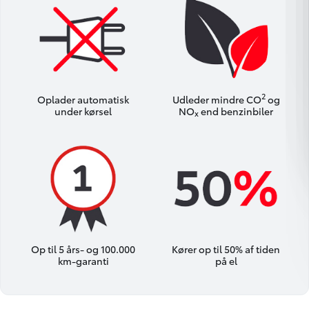
2
Oplader automatisk
Udleder mindre CO
og
under kørsel
NO
end benzinbiler
x
Op til 5 års- og 100.000
Kører op til 50% af tiden
km-garanti
på el