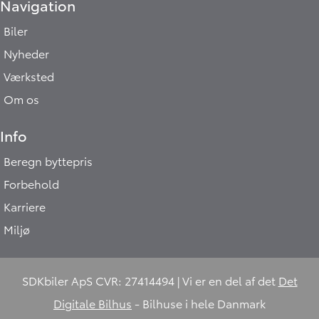
Navigation
Biler
Nyheder
Værksted
Om os
Info
Beregn byttepris
Forbehold
Karriere
Miljø
SDKbiler ApS CVR: 27414494 | Vi er en del af det
Det
Digitale Bilhus
- Bilhuse i hele Danmark