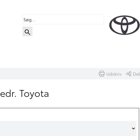
Udskriv
Del
vedr. Toyota