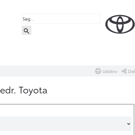
Udskriv
Del
vedr. Toyota