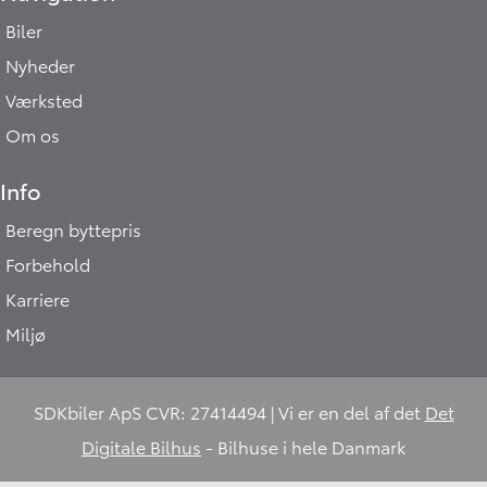
Biler
Nyheder
Værksted
Om os
Info
Beregn byttepris
Forbehold
Karriere
Miljø
SDKbiler ApS CVR: 27414494 | Vi er en del af det
Det
Digitale Bilhus
- Bilhuse i hele Danmark