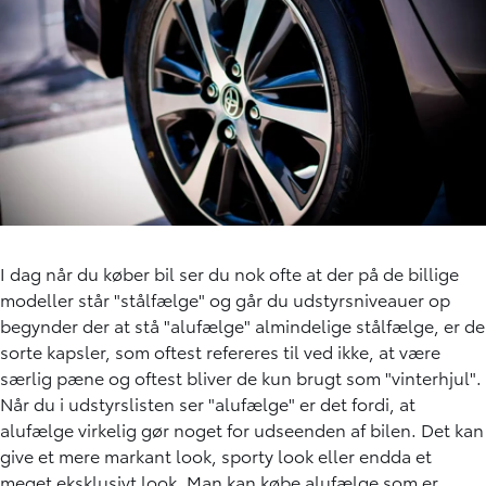
I dag når du køber bil ser du nok ofte at der på de billige
modeller står "stålfælge" og går du udstyrsniveauer op
begynder der at stå "alufælge" almindelige stålfælge, er de
sorte kapsler, som oftest refereres til ved ikke, at være
særlig pæne og oftest bliver de kun brugt som "vinterhjul".
Når du i udstyrslisten ser "alufælge" er det fordi, at
alufælge virkelig gør noget for udseenden af bilen. Det kan
give et mere markant look, sporty look eller endda et
meget eksklusivt look. Man kan købe alufælge som er