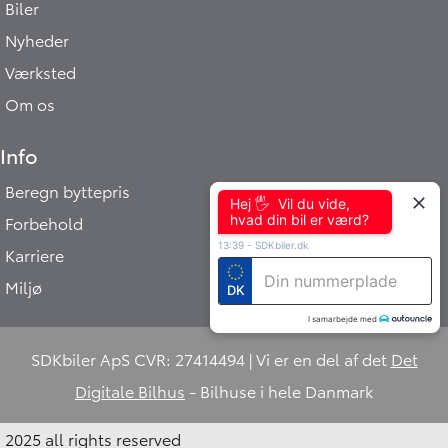
Biler
Nyheder
Værksted
Om os
Info
Beregn byttepris
Hej 🖐 Vil du vide,
hvad din bil er værd?
Forbehold
13:39
-
SDKbiler.dk
Karriere
Miljø
DK
I samarbejde med
SDKbiler ApS CVR: 27414494 | Vi er en del af det
Det
Digitale Bilhus
- Bilhuse i hele Danmark
2025 all rights reserved