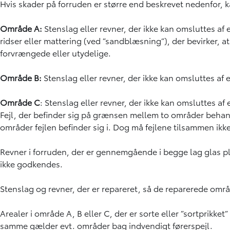
Hvis skader på forruden er større end beskrevet nedenfor, 
Område A:
Stenslag eller revner, der ikke kan omsluttes af
ridser eller mattering (ved ”sandblæsning”), der bevirker,
forvrængede eller utydelige.
Område B:
Stenslag eller revner, der ikke kan omsluttes a
Område C
: Stenslag eller revner, der ikke kan omsluttes 
Fejl, der befinder sig på grænsen mellem to områder behand
områder fejlen befinder sig i. Dog må fejlene tilsammen ikke
Revner i forruden, der er gennemgående i begge lag glas pla
ikke godkendes.
Stenslag og revner, der er repareret, så de reparerede områ
Arealer i område A, B eller C, der er sorte eller ”sortprikket”
samme gælder evt. områder bag indvendigt førerspejl.