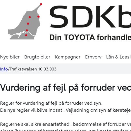
Nye biler
Brugte biler
Kampagner
Erhverv
Lån & Leas
Info
Trafikstyrelsen 10.03.003
Vurdering af fejl på forruder ved
Regler for vurdering af fejl på forruder ved syn.
De nye regler vil blive indsat i Vejledning om syn af køretø
Reglerne skal sikre ensartethed i bedømmelse af forruder ved
ejeren/brugeren af køretøjet at vurdere, om køretøjets forr