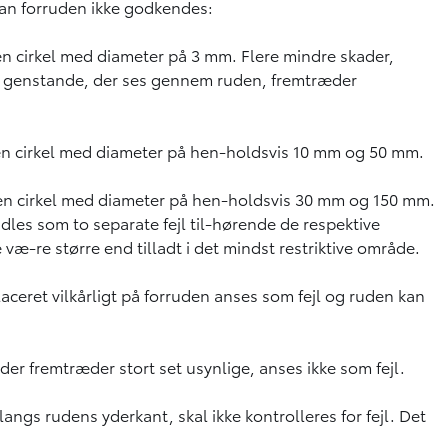
kan forruden ikke godkendes:
 en cirkel med diameter på 3 mm. Flere mindre skader,
 at genstande, der ses gennem ruden, fremtræder
f en cirkel med diameter på hen-holdsvis 10 mm og 50 mm.
af en cirkel med diameter på hen-holdsvis 30 mm og 150 mm.
les som to separate fejl til-hørende de respektive
 væ-re større end tilladt i det mindst restriktive område.
ceret vilkårligt på forruden anses som fejl og ruden kan
der fremtræder stort set usynlige, anses ikke som fejl.
 langs rudens yderkant, skal ikke kontrolleres for fejl. Det