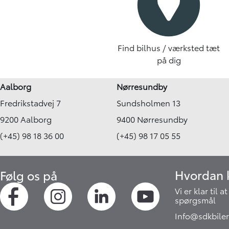
Find bilhus / værksted tæt
på dig
Aalborg
Nørresundby
Fredrikstadvej 7
Sundsholmen 13
9200 Aalborg
9400 Nørresundby
(+45) 98 18 36 00
(+45) 98 17 05 55
Hvordan k
Følg os på
Vi er klar til 
spørgsmål
Info@sdkbiler