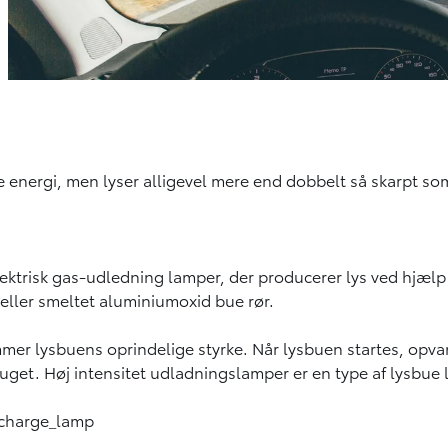
 energi, men lyser alligevel mere end dobbelt så skarpt som
ektrisk gas-udledning lamper, der producerer lys ved hjælp
 eller smeltet aluminiumoxid bue rør.
mmer lysbuens oprindelige styrke. Når lysbuen startes, opv
ruget. Høj intensitet udladningslamper er en type af lysbue
ischarge_lamp