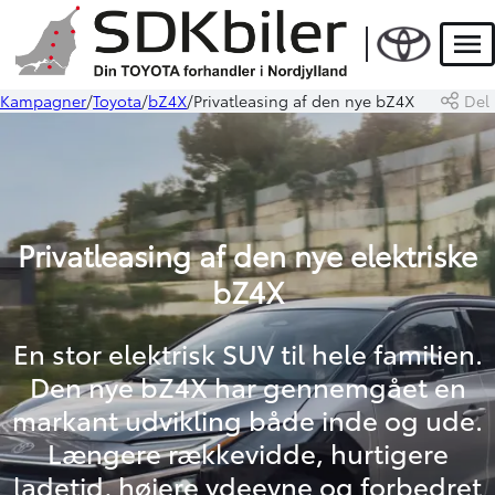
Men
Kampagner
Toyota
bZ4X
Privatleasing af den nye bZ4X
Del
Privatleasing af den nye elektriske
bZ4X
En stor elektrisk SUV til hele familien.
Den nye bZ4X har gennemgået en
markant udvikling både inde og ude.
Længere rækkevidde, hurtigere
ladetid, højere ydeevne og forbedret