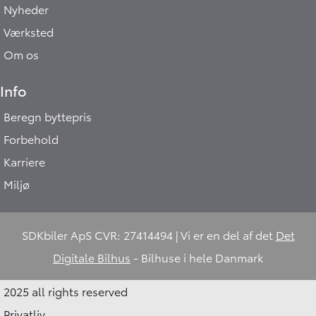
Nyheder
Værksted
Om os
Info
Beregn byttepris
Hej 🖐 Vil du vide,
Forbehold
hvad din bil er værd?
6:53
-
SDKbiler.dk
Karriere
Miljø
DK
I samarbejde med
SDKbiler ApS CVR: 27414494 | Vi er en del af det
Det
Digitale Bilhus
- Bilhuse i hele Danmark
2025 all rights reserved
Privatliv