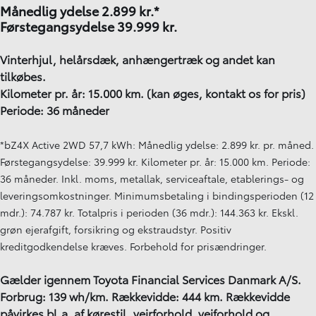
Månedlig ydelse 2.899
kr.*
Førstegangsydelse 39.999 kr.
Vinterhjul, helårsdæk, anhængertræk og andet kan
tilkøbes.
Kilometer pr. år: 15.000 km. (kan øges, kontakt os for pris)
Periode: 36 måneder
*bZ4X Active 2WD 57,7 kWh: Månedlig ydelse: 2.899 kr. pr. måned.
Førstegangsydelse: 39.999 kr. Kilometer pr. år: 15.000 km. Periode:
36 måneder. Inkl. moms, metallak, serviceaftale, etablerings- og
leveringsomkostninger. Minimumsbetaling i bindingsperioden (12
mdr.): 74.787 kr. Totalpris i perioden (36 mdr.): 144.363 kr. Ekskl.
grøn ejerafgift, forsikring og ekstraudstyr. Positiv
kreditgodkendelse kræves. Forbehold for prisændringer.
Gælder igennem Toyota Financial Services Danmark A/S.
Forbrug: 139 wh/km. Rækkevidde: 444 km. Rækkevidde
påvirkes bl.a. af kørestil, vejrforhold, vejforhold og