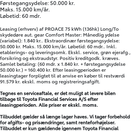
Førstegangsydelse: 50.000 kr.
Maks. 15.000 km/år.
Løbetid: 60 mdr.
Leasing (erhverv) af PROACE 75 kWh (136hk) Long/To
skydedøre aut. gear Comfort Master: Månedlig ydelse
(variabel): 1.840 kr.. Ekstraordinær førstegangsydelse:
50.000 kr. Maks. 15.000 km/år. Løbetid: 60 mdr.. Inkl.
etablerings- og leveringsomk. Ekskl. service, grøn ejerafg.,
forsikring og ekstraudstyr. Positiv kreditgodk. kræves.
Samlet betaling: (60 mdr. x 1.840 kr. + førstegangsydelse
50.000 kr.) = 160.400 kr. Efter leasingperioden er
leasingtager forpligtet til at anvise en køber til restværdi
91.579 kr. ekskl. moms og registreringsafgift.
Tegnes en serviceaftale, er det muligt at levere bilen
tilbage til Toyota Financial Services A/S efter
leasingperioden. Alle priser er ekskl. moms.
Tilbuddet gælder så længe lager haves. Vi tager forbehold
for afgifts- og prisændringer, samt renteforhøjelser.
Tilbuddet er kun gældende igennem Toyota Financial