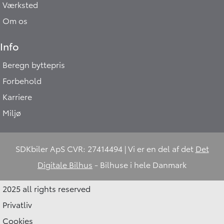
Værksted
Om os
Info
Beregn byttepris
Hej 🖐 Vil du vide,
Forbehold
hvad din bil er værd?
12:38
-
SDKbiler.dk
Karriere
Miljø
DK
I samarbejde med
SDKbiler ApS CVR: 27414494 | Vi er en del af det
Det
Digitale Bilhus
- Bilhuse i hele Danmark
2025 all rights reserved
Privatliv
Cookies