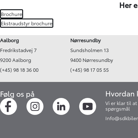
Her e
Brochure
Ekstraudstyr brochure
Aalborg
Nørresundby
Fredrikstadvej 7
Sundsholmen 13
9200 Aalborg
9400 Nørresundby
(+45) 98 18 36 00
(+45) 98 17 05 55
Hvordan k
Følg os på
Vi er klar til 
spørgsmål
Info@sdkbiler