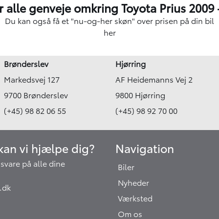
r alle genveje omkring Toyota Prius 2009 
Du kan også få et "nu-og-her skøn" over
prisen på din bil
her
Brønderslev
Hjørring
Markedsvej 127
AF Heidemanns Vej 2
9700 Brønderslev
9800 Hjørring
(+45) 98 82 06 55
(+45) 98 92 70 00
an vi hjælpe dig?
Navigation
at svare på alle dine
Biler
Nyheder
.dk
Værksted
Om os