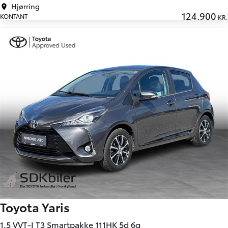
Hjørring
124.900
KONTANT
KR.
Toyota Yaris
1,5 VVT-I T3 Smartpakke 111HK 5d 6g