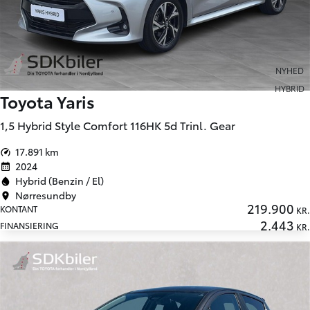
NYHED
HYBRID
Toyota Yaris
1,5 Hybrid Style Comfort 116HK 5d Trinl. Gear
17.891 km
2024
Hybrid (Benzin / El)
Nørresundby
219.900
KONTANT
KR.
2.443
FINANSIERING
KR.