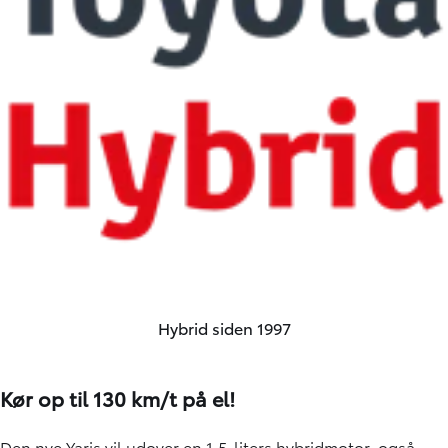
Hybrid siden 1997
Kør op til 130 km/t på el!
Den nye Yaris vil udover en 1.5-liters hybridmotor, også