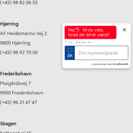
(+45) 98 82 06 55
Hjørring
Hej 🖐 Vil du vide,
AF Heidemanns Vej 2
hvad din bil er værd?
9800 Hjørring
11:14
-
SDKbiler.dk
(+45) 98 92 70 00
DK
I samarbejde med
Frederikshavn
Maigårdsvej 7
9900 Frederikshavn
(+45) 96 21 47 47
Skagen
Kattegatvej 16