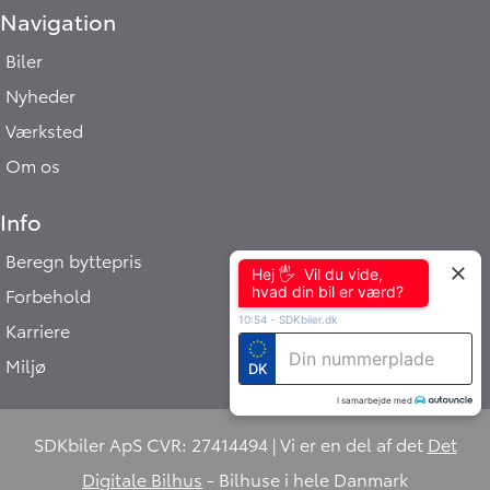
Navigation
Biler
Nyheder
Værksted
Om os
Info
Beregn byttepris
Hej 🖐 Vil du vide,
hvad din bil er værd?
Forbehold
10:54
-
SDKbiler.dk
Karriere
Miljø
DK
I samarbejde med
SDKbiler ApS CVR: 27414494 | Vi er en del af det
Det
Digitale Bilhus
- Bilhuse i hele Danmark