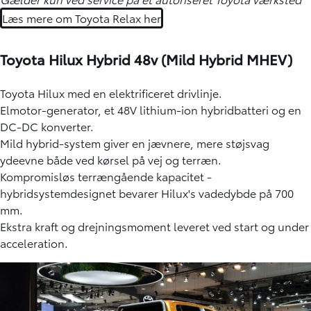
Læs mere om Toyota Relax her
Toyota Hilux Hybrid 48v (Mild Hybrid MHEV)
Toyota Hilux med en elektrificeret drivlinje.
Elmotor-generator, et 48V lithium-ion hybridbatteri og en
DC-DC konverter.
Mild hybrid-system giver en jævnere, mere støjsvag
ydeevne både ved kørsel på vej og terræn.
Kompromisløs terrængående kapacitet -
hybridsystemdesignet bevarer Hilux's vadedybde på 700
mm.
Ekstra kraft og drejningsmoment leveret ved start og under
acceleration.