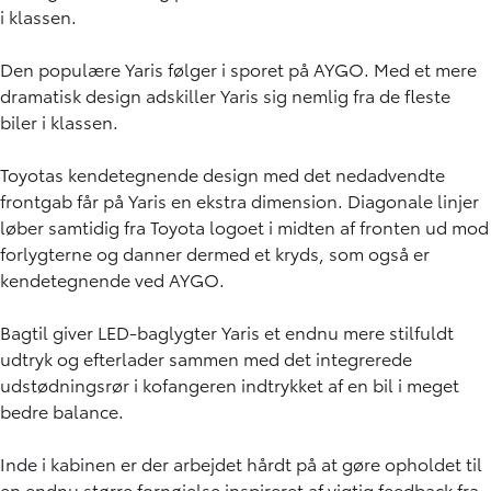
i klassen.
Den populære Yaris følger i sporet på AYGO. Med et mere
dramatisk design adskiller Yaris sig nemlig fra de fleste
biler i klassen.
Toyotas kendetegnende design med det nedadvendte
frontgab får på Yaris en ekstra dimension. Diagonale linjer
løber samtidig fra Toyota logoet i midten af fronten ud mod
forlygterne og danner dermed et kryds, som også er
kendetegnende ved AYGO.
Bagtil giver LED-baglygter Yaris et endnu mere stilfuldt
udtryk og efterlader sammen med det integrerede
udstødningsrør i kofangeren indtrykket af en bil i meget
bedre balance.
Inde i kabinen er der arbejdet hårdt på at gøre opholdet til
en endnu større fornøjelse inspireret af vigtig feedback fra