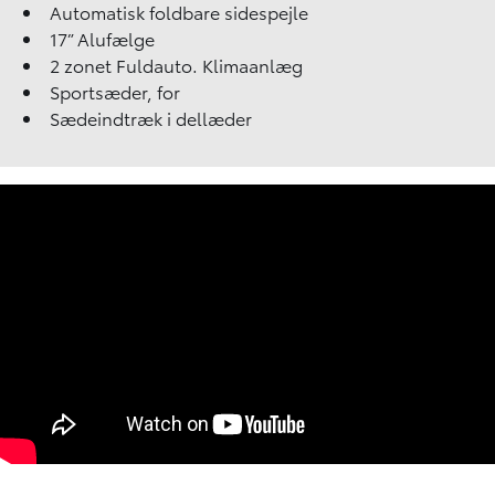
Automatisk foldbare sidespejle
17” Alufælge
2 zonet Fuldauto. Klimaanlæg
Sportsæder, for
Sædeindtræk i dellæder