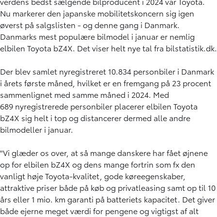
verdens bedst sælgende bilproducent i 2024 var Toyota.
Nu markerer den japanske mobilitetskoncern sig igen
øverst på salgslisten - og denne gang i Danmark.
Danmarks mest populære bilmodel i januar er nemlig
elbilen Toyota bZ4X. Det viser helt nye tal fra bilstatistik.dk.
Der blev samlet nyregistreret 10.834 personbiler i Danmark
i årets første måned, hvilket er en fremgang på 23 procent
sammenlignet med samme måned i 2024. Med
689 nyregistrerede personbiler placerer elbilen Toyota
bZ4X sig helt i top og distancerer dermed alle andre
bilmodeller i januar.
"Vi glæder os over, at så mange danskere har fået øjnene
op for elbilen bZ4X og dens mange fortrin som fx den
vanligt høje Toyota-kvalitet, gode køreegenskaber,
attraktive priser både på køb og privatleasing samt op til 10
års eller 1 mio. km garanti på batteriets kapacitet. Det giver
både ejerne meget værdi for pengene og vigtigst af alt