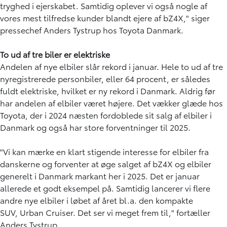
tryghed i ejerskabet. Samtidig oplever vi også nogle af
vores mest tilfredse kunder blandt ejere af bZ4X," siger
pressechef Anders Tystrup hos Toyota Danmark.
To ud af tre biler er elektriske
Andelen af nye elbiler slår rekord i januar. Hele to ud af tre
nyregistrerede personbiler, eller 64 procent, er således
fuldt elektriske, hvilket er ny rekord i Danmark. Aldrig før
har andelen af elbiler været højere. Det vækker glæde hos
Toyota, der i 2024 næsten fordoblede sit salg af elbiler i
Danmark og også har store forventninger til 2025.
"Vi kan mærke en klart stigende interesse for elbiler fra
danskerne og forventer at øge salget af bZ4X og elbiler
generelt i Danmark markant her i 2025. Det er januar
allerede et godt eksempel på. Samtidig lancerer vi flere
andre nye elbiler i løbet af året bl.a. den kompakte
SUV, Urban Cruiser. Det ser vi meget frem til," fortæller
Anders Tystrup.