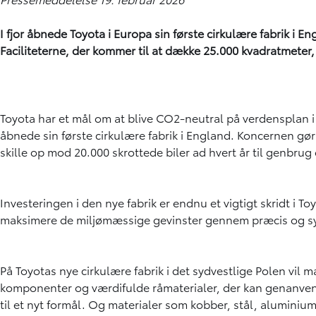
I fjor åbnede Toyota i Europa sin første cirkulære fabrik i E
Faciliteterne, der kommer til at dække 25.000 kvadratmeter
Toyota har et mål om at blive CO2-neutral på verdensplan i 20
åbnede sin første cirkulære fabrik i England. Koncernen gør 
skille op mod 20.000 skrottede biler ad hvert år til genbru
Investeringen i den nye fabrik er endnu et vigtigt skridt i
maksimere de miljømæssige gevinster gennem præcis og sys
På Toyotas nye cirkulære fabrik i det sydvestlige Polen vil m
komponenter og værdifulde råmaterialer, der kan genanvende
til et nyt formål. Og materialer som kobber, stål, aluminium