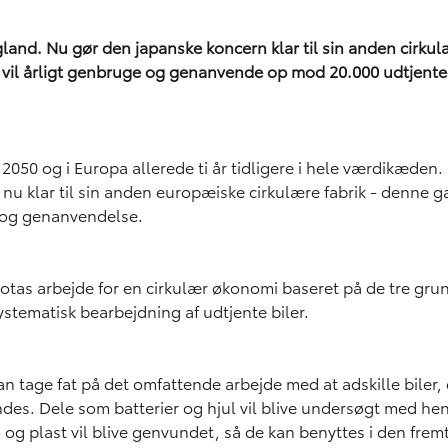
ngland. Nu gør den japanske koncern klar til sin anden cirkul
, vil årligt genbruge og genanvende op mod 20.000 udtjente 
50 og i Europa allerede ti år tidligere i hele værdikæden. En
nu klar til sin anden europæiske cirkulære fabrik - denne ga
g og genanvendelse.
 Toyotas arbejde for en cirkulær økonomi baseret på de tre g
tematisk bearbejdning af udtjente biler.
an tage fat på det omfattende arbejde med at adskille biler, d
s. Dele som batterier og hjul vil blive undersøgt med henb
 og plast vil blive genvundet, så de kan benyttes i den fremt