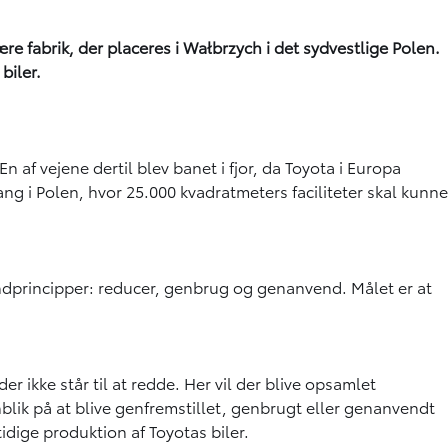
ære fabrik, der placeres i Wałbrzych i det sydvestlige Polen.
biler.
 af vejene dertil blev banet i fjor, da Toyota i Europa
ng i Polen, hvor 25.000 kvadratmeters faciliteter skal kunne
rundprincipper: reducer, genbrug og genanvend. Målet er at
er ikke står til at redde. Her vil der blive opsamlet
lik på at blive genfremstillet, genbrugt eller genanvendt
idige produktion af Toyotas biler.