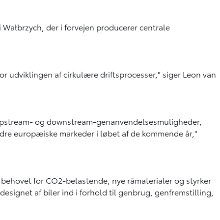
 i Wałbrzych, der i forvejen producerer centrale
or udviklingen af cirkulære driftsprocesser," siger Leon van
ange upstream- og downstream-genanvendelsesmuligheder,
 andre europæiske markeder i løbet af de kommende år,"
r behovet for CO2-belastende, nye råmaterialer og styrker
ignet af biler ind i forhold til genbrug, genfremstilling,