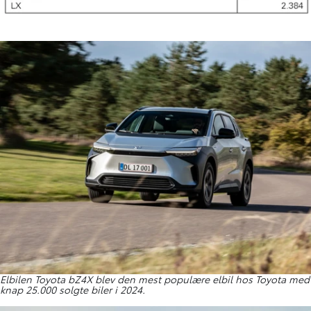
Elbilen Toyota bZ4X blev den mest populære elbil hos Toyota med
knap 25.000 solgte biler i 2024.