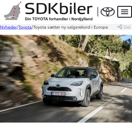
Men
Nyheder
Toyota
Toyota sætter ny salgsrekord i Europa
Del