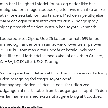
man bor i lejlighed i stedet for hus og derfor ikke har
mulighed for sin egen ladeboks, eller hvis man ikke ønsker
at skifte elselskab for husstanden. Med den nye tilføjelse
gør vi det også ekstra attraktivt for den kundegruppe,"
siger pressechef Anders Tystrup hos Toyota Danmark.
Ladeproduktet Oplad Ude 25 koster normalt 699 kr. pr.
måned og har derfor en samlet værdi over tre år på over
25.000 kr., som man altså undgår at betale, hvis man
bestiller det i forbindelse med købet af en Urban Cruiser,
C-HR+, bZ4X eller bZ4X Touring.
Samtidig med udvidelsen af tilbuddet om tre års opladning
uden beregning forlænger Toyota også
kampagneperioden, så den i stedet for udløb ved
udgangen af marts løber frem til udgangen af april. På den
vis får man en måned ekstra til at gøre brug af tilbuddet.
Kan oplade flere elbiler