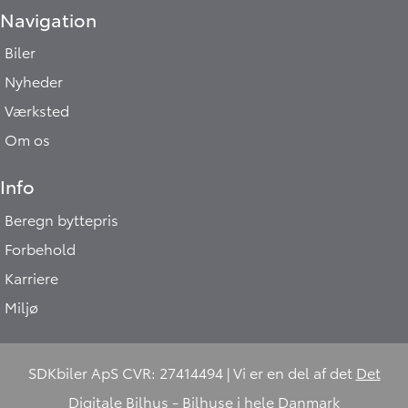
Navigation
Biler
Nyheder
Værksted
Om os
Info
Beregn byttepris
Forbehold
Karriere
Miljø
SDKbiler ApS CVR: 27414494 | Vi er en del af det
Det
Digitale Bilhus
- Bilhuse i hele Danmark