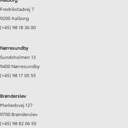
2024
2022
Fredrikstadvej 7
Benzin
Benzin
Hjørring
Aalborg SV
9200 Aalborg
119.900
KONTANT
KONTANT
KR.
1.425
(+45) 98 18 36 00
FINANSIERING
KR.
Nørresundby
Sundsholmen 13
9400 Nørresundby
(+45) 98 17 05 55
Brønderslev
Markedsvej 127
9700 Brønderslev
(+45) 98 82 06 55