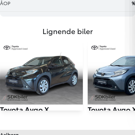
Lignende biler
Toyota Aygo 
Toyota Aygo X
1,0 VVT-I Active 72H
1,0 VVT-I Active 72HK 5d
45.411 km
75.000 km
Aalborg