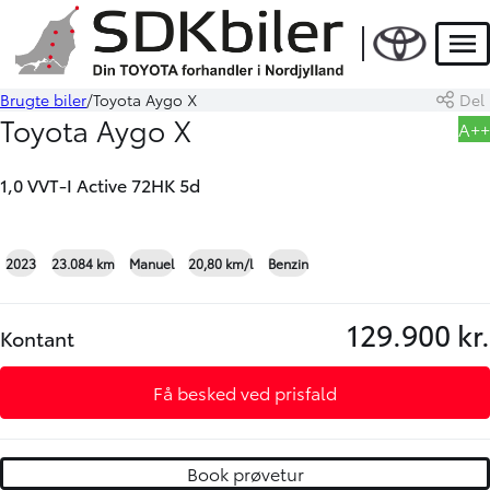
Men
Brugte biler
Toyota Aygo X
Del
Book prøvetur
Beregn byttepris
Toyota Aygo X
A++
1,0 VVT-I Active 72HK 5d
+20
2023
23.084 km
Manuel
20,80 km/l
Benzin
129.900 kr.
Kontant
Få besked ved prisfald
Book prøvetur