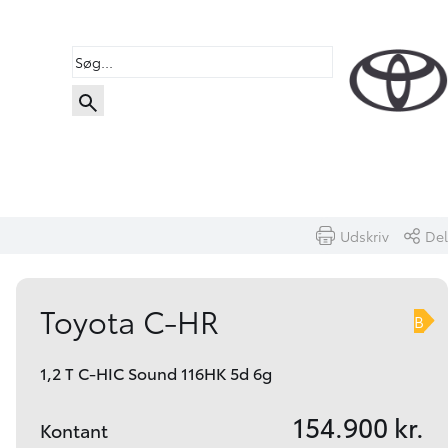
Udskriv
Del
Book prøvetur
Beregn byttepris
Toyota C-HR
B
1,2 T C-HIC Sound 116HK 5d 6g
154.900 kr.
Kontant