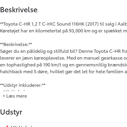
Beskrivelse
**Toyota C-HR 1,2 T C-HIC Sound 116HK (2017) til salg i Aal
Køretøjet har en kilometertal på 93,000 km og er spækket
**Beskrivelse:**
Søger du en pålidelig og stilfuld bil? Denne Toyota C-HR f
leverer en jævn køreoplevelse. Med en manuel gearkasse og 6
en tophastighed på 190 km/t og en gennemsnitlig brændstof
hatchback med 5 døre, hvilket gør det let for hele familien
**Udstyr inkluderer:**
- 16" Alufælge
+ Læs mere
- Aftageligt anhængertræk
- Adaptiv fartpilot
Udstyr
- Parkeringssensorer for og bag
- Toyota Touch inkl. bakkamera og Bluetooth
- El-foldbare spejle med varme