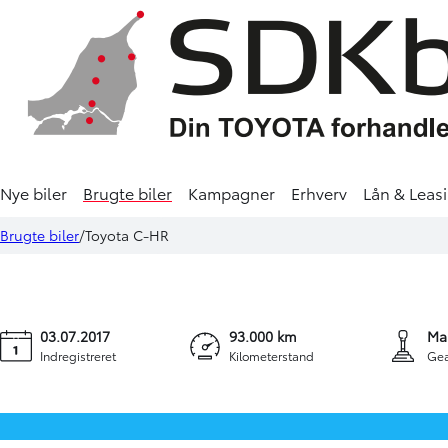
Nye biler
Brugte biler
Kampagner
Erhverv
Lån & Leas
Toyota C-HR
154.900 kr.
2.905 kr.
Brugte biler
Toyota C-HR
1,2 T C-HIC Sound 116HK 5d 6g
KONTANT
FINANSIERING
03.07.2017
93.000 km
Ma
Indregistreret
Kilometerstand
Gea