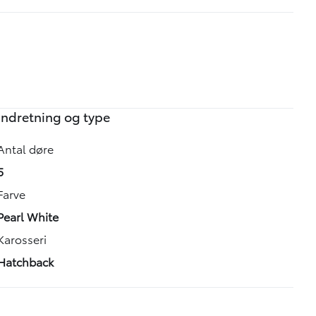
Indretning og type
Antal døre
5
Farve
Pearl White
Karosseri
Hatchback