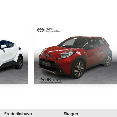
RESERVERET
Toyota Aygo X
1,8 Hybrid C-ENTER Multidrive S 122HK 5d Aut.
1,0 VVT-I Envy 72HK 5d Aut.
42.000 km
Frederikshavn
Skagen
2022