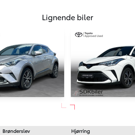
Lignende biler
HYBRID
C-HR
Toyota C-HR
1,8 Hybrid C-LUB Smart Premium LED Multidrive S 122HK 5d Aut.
85.000 km
Brønderslev
Hjørring
2021