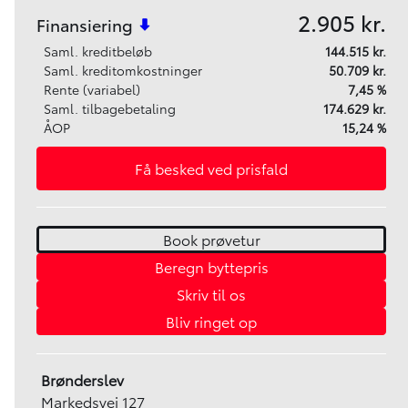
2.905 kr.
Finansiering
Saml. kreditbeløb
144.515 kr.
Saml. kreditomkostninger
50.709 kr.
Rente (variabel)
7,45 %
Saml. tilbagebetaling
174.629 kr.
ÅOP
15,24 %
Få besked ved prisfald
Book prøvetur
Beregn byttepris
Skriv til os
Bliv ringet op
Brønderslev
Markedsvej 127