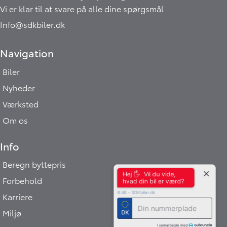
Vi er klar til at svare på alle dine spørgsmål
Info@sdkbiler.dk
Navigation
Biler
Nyheder
Værksted
Om os
Info
Beregn byttepris
Hej 🖐 Vil du vide,
Forbehold
hvad din bil er værd?
8:48
-
SDKbiler.dk
Karriere
Miljø
DK