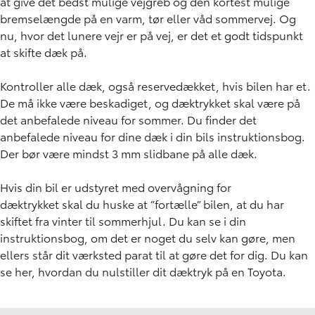
at give det bedst mulige vejgreb og den kortest mulige
bremselængde på en varm, tør eller våd sommervej. Og
nu, hvor det lunere vejr er på vej, er det et godt tidspunkt
at skifte dæk på.
Kontroller alle dæk, også
reservedækket
, hvis bilen har et.
De må ikke være beskadiget, og dæktrykket skal være på
det anbefalede niveau for sommer. Du finder det
anbefalede niveau for dine dæk i din bils instruktionsbog.
Der bør være mindst 3 mm slidbane på alle dæk.
Hvis din bil er udstyret med
overvågning for
dæktrykket
skal du huske at ”fortælle” bilen, at du har
skiftet fra vinter til sommerhjul. Du kan se i din
instruktionsbog, om det er noget du selv kan gøre, men
ellers står dit værksted parat til at gøre det for dig. Du kan
se
her, hvordan du nulstiller dit dæktryk
på en Toyota.