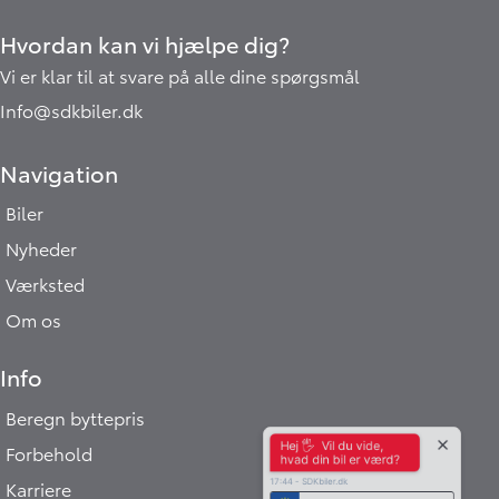
Hvordan kan vi hjælpe dig?
Vi er klar til at svare på alle dine spørgsmål
Info@sdkbiler.dk
Navigation
Biler
Nyheder
Værksted
Om os
Info
Beregn byttepris
Hej 🖐 Vil du vide,
Forbehold
hvad din bil er værd?
17:44
-
SDKbiler.dk
Karriere