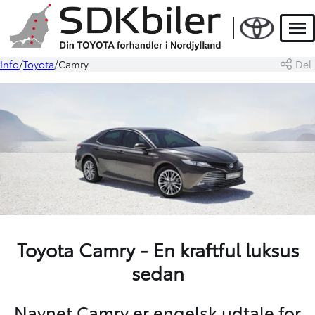
Men
Info
Toyota
Camry
Del
Toyota Camry - En kraftful luksus
sedan
Navnet Camry er engelsk udtale for