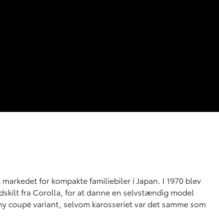
 markedet for kompakte familiebiler i Japan. I 1970 blev
dskilt fra Corolla, for at danne en selvstændig model
n ny coupé variant, selvom karosseriet var det samme som