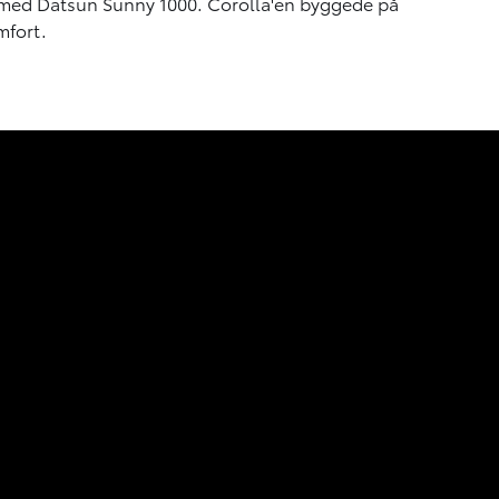
 med Datsun Sunny 1000. Corolla'en byggede på
mfort.