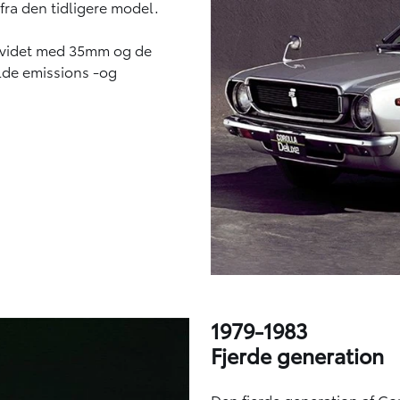
fra den tidligere model.
udvidet med 35mm og de
ylde emissions -og
1979-1983
Fjerde generation
Den fjerde generation af Cor