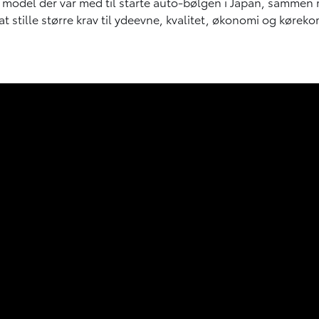
model der var med til starte auto-bølgen i Japan, sammen
t stille større krav til ydeevne, kvalitet, økonomi og køreko