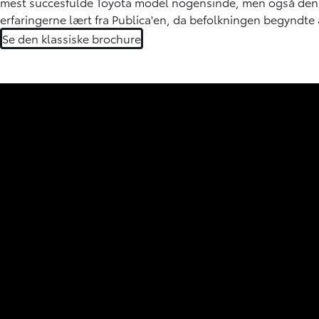
mest succesfulde Toyota model nogensinde, men også den 
erfaringerne lært fra Publica'en, da befolkningen begyndte a
Se den klassiske brochure