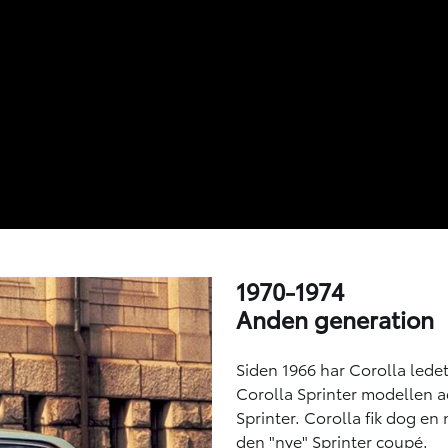
1970-1974
Anden generation
Siden 1966 har Corolla ledet
Corolla Sprinter modellen a
Sprinter. Corolla fik dog e
den "nye" Sprinter coupé.