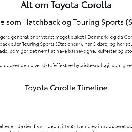
Alt om Toyota Corolla
de som Hatchback og Touring Sports (S
idligere generationer været meget elsket i Danmark, og da Co
ack eller Touring Sports (Stationcar), har 5 døre, og har sel
s, som gør det nemt at have barnevogne, kufferter og stor
rid udover den brændstofeffektive hybridteknologi, som giv
Toyota Corolla Timeline
ener, da den fik sin debut i 1966. Den blev introduceret so