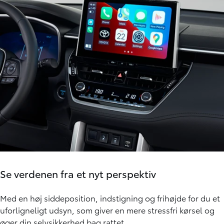
Se verdenen fra et nyt perspektiv
Med en høj siddeposition, indstigning og frihøjde for du et
uforligneligt udsyn, som giver en mere stressfri kørsel og
øger din selvsikkerhed bag rattet.