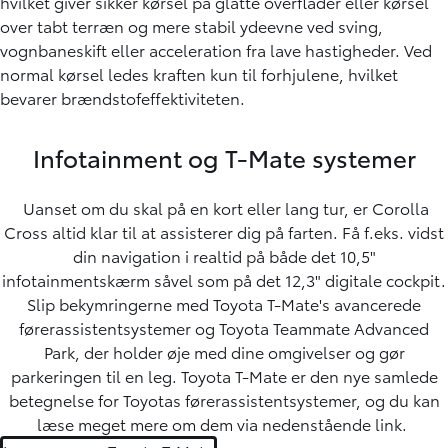
hvilket giver sikker kørsel på glatte overflader eller kørsel
over tabt terræn og mere stabil ydeevne ved sving,
vognbaneskift eller acceleration fra lave hastigheder. Ved
normal kørsel ledes kraften kun til forhjulene, hvilket
bevarer brændstofeffektiviteten.
Infotainment og T-Mate systemer
Uanset om du skal på en kort eller lang tur, er Corolla
Cross altid klar til at assisterer dig på farten. Få f.eks. vidst
din navigation i realtid på både det 10,5"
infotainmentskærm såvel som på det 12,3" digitale cockpit.
Slip bekymringerne med Toyota T-Mate's avancerede
førerassistentsystemer og Toyota Teammate Advanced
Park, der holder øje med dine omgivelser og gør
parkeringen til en leg. Toyota T-Mate er den nye samlede
betegnelse for Toyotas førerassistentsystemer, og du kan
læse meget mere om dem via nedenstående link.