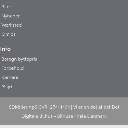
Biler
Nyheder
Værksted
Om os
Info
Beregn byttepris
Hej 🖐 Vil du vide,
hvad din bil er værd?
Forbehold
12:32
-
SDKbiler.dk
Karriere
Miljø
DK
I samarbejde med
SDKbiler ApS CVR: 27414494 | Vi er en del af det
Det
Digitale Bilhus
- Bilhuse i hele Danmark