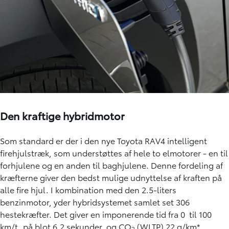
Den kraftige hybridmotor
Som standard er der i den nye Toyota RAV4 intelligent
firehjulstræk, som understøttes af hele to elmotorer - en til
forhjulene og en anden til baghjulene. Denne fordeling af
kræfterne giver den bedst mulige udnyttelse af kraften på
alle fire hjul. I kombination med den 2.5-liters
benzinmotor, yder hybridsystemet samlet set 306
hestekræfter. Det giver en imponerende tid fra 0 til 100
km/t. på blot 6,2 sekunder, og CO
(WLTP) 22 g/km*
2