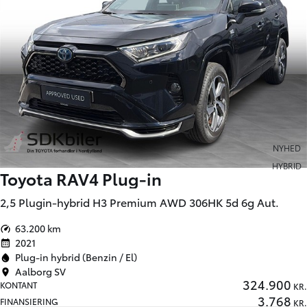
NYHED
HYBRID
Toyota RAV4 Plug-in
2,5 Plugin-hybrid H3 Premium AWD 306HK 5d 6g Aut.
63.200 km
2021
Plug-in hybrid (Benzin / El)
Aalborg SV
324.900
KONTANT
KR.
3.768
FINANSIERING
KR.