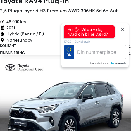
Toyota RAV4 Plug-in
2,5 Plugin-hybrid H3 Premium AWD 306HK 5d 6g Aut.
48.000 km
2021
Hej 🖐 Vil du vide,
Hybrid (Benzin / El)
hvad din bil er værd?
Nørresundby
17:20
-
SDKbiler.dk
339.900
KONTANT
KR.
4.223
FINANSIERING
KR.
DK
I samarbejde med