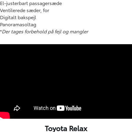
El-justerbart passagersæde
Ventilerede sæder, for
Digitalt bakspejl
Panoramasoltag
*
Der tages forbehold på fejl og mangler
Toyota Relax