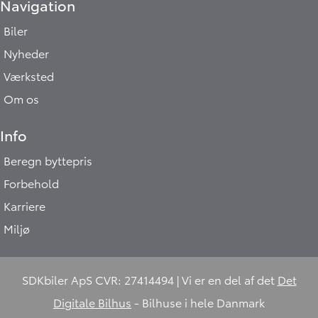
Navigation
Biler
Nyheder
Værksted
Om os
Info
Beregn byttepris
Forbehold
Karriere
Miljø
SDKbiler ApS CVR: 27414494 | Vi er en del af det
Det
Digitale Bilhus
- Bilhuse i hele Danmark