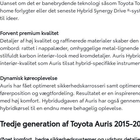
Uanset om det er banebrydende teknologi såsom Toyota To
home forlygter eller det seneste Hybrid Synergy Drive ®-sys
til ideer.
Forvent premium kvalitet
Detaljer af høj kvalitet og raffinerede materialer skaber 
ombord: rattet i nappalæder, omhyggelige metal-lignende s
stilfuldt karbon interiør-look med kromdetaljer. Auris Hyb
interiør-kvalitet som Auris tilsat hybrid-specifikke instrumen
Dynamisk køreoplevelse
Auris har fået optimeret sikkerhedskarrosseri samt optimer
førerposition og vægtfordeling. Resultatet er en inspirer
med høj komfort. Hybridudgaven af Auris har også gennem
hybridkørsel til en endnu mere behagelig oplevelse.
Tredje generation af Toyota Auris 2015-2
Øget komfort, bedre sikkerhedssystemer og udstyrs detaljer