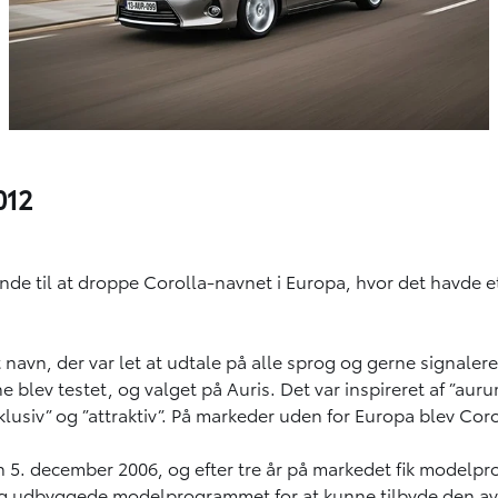
012
inde til at droppe Corolla-navnet i Europa, hvor det havde e
navn, der var let at udtale på alle sprog og gerne signaler
 blev testet, og valget på Auris. Det var inspireret af ”aur
klusiv” og ”attraktiv”. På markeder uden for Europa blev Cor
. december 2006, og efter tre år på markedet fik modelprog
g udbyggede modelprogrammet for at kunne tilbyde den avanc