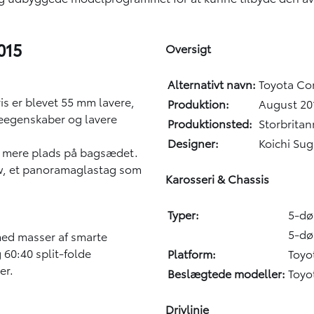
015
Oversigt
Alternativt navn:
Toyota Co
is er blevet 55 mm lavere,
Produktion:
August 20
reegenskaber og lavere
Produktionsted:
Storbrita
Designer:
Koichi Sug
år mere plads på bagsædet.
iew, et panoramaglastag som
Karosseri & Chassis
Typer:
5-dø
5-dø
med masser af smarte
60:40 split-folde
Platform:
Toyo
er.
Beslægtede modeller:
Toyo
Drivlinje