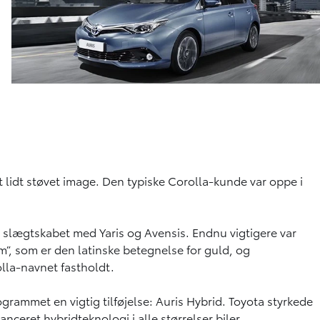
t lidt støvet image. Den typiske Corolla-kunde var oppe i
e slægtskabet med Yaris og Avensis. Endnu vigtigere var
um”, som er den latinske betegnelse for guld, og
olla-navnet fastholdt.
rammet en vigtig tilføjelse: Auris Hybrid. Toyota styrkede
eret hybridteknologi i alle størrelser biler.