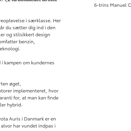
6-trins Manuel 
reoplevelse i særklasse. Her
år du sætter dig ind i den
er og stilsikkert design
mfatter benzin,
eknologi.
nd i kampen om kundernes
rten øget,
otorer implementeret, hvor
ranti for, at man kan finde
ler hybrid.
oyota Auris i Danmark er en
 alvor har vundet indpas i