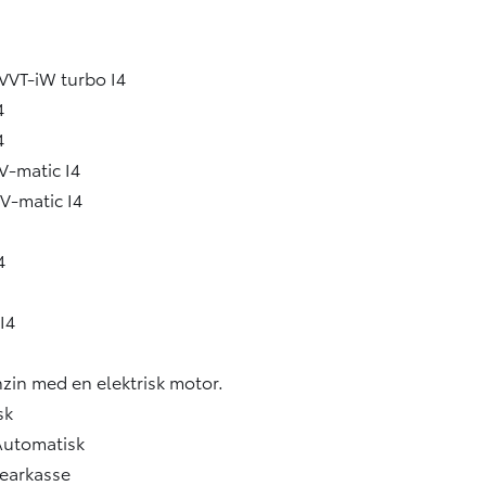
VVT-iW turbo I4
4
4
V-matic I4
V-matic I4
4
I4
nzin med en elektrisk motor.
sk
Automatisk
gearkasse