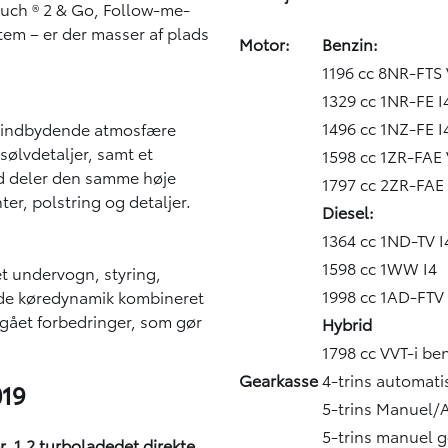
uch ® 2 & Go, Follow-me-
tem – er der masser af plads
Motor:
Benzin:
1196 cc 8NR-FTS 
1329 cc 1NR-FE I
1496 cc 1NZ-FE I
den indbydende atmosfære
ølvdetaljer, samt et
1598 cc 1ZR-FAE 
rid deler den samme høje
1797 cc 2ZR-FAE 
ter, polstring og detaljer.
Diesel:
1364 cc 1ND-TV I
1598 cc 1WW I4
et undervogn, styring,
1998 cc 1AD-FTV 
ende køredynamik kombineret
gået forbedringer, som gør
Hybrid
1798 cc VVT-i be
Gearkasse
4-trins automati
019
5-trins Manuel/
5-trins manuel 
. 1,2 turboladedet direkte