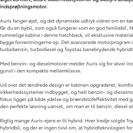
indsprøjtningsmotor.
Auris fanger øjet, og det dynamiske udtryk vidner om en kø
får du en bybil, som også fungerer som en god familiebil. N
rummelige kabine i denne hatchback, vil eksklusive material
bygge forventningerne op. Det avancerede motorprogram o
turbobenzin, turbodiesel og Toyotas banebrydende hybridt
Med benzin- og dieselmotorer melder Auris sig for alvor i
gunst i den kompakte mellemklasse.
Ud over det ændrede design er kabinen opgraderet, komfo
sikkerhedssystemer indbygget, og helt benzin- og dieselm
fokus ligger på både ydelse og brændstofeffektivitet med ga
den perfekte løsning uanset, om man er til benzin, diesel el
Rigtig mange Auris-ejere er til hybrid. Hver tredje solgte T
hybridbil, og der er ingen tvivl om, at hybridteknologien for