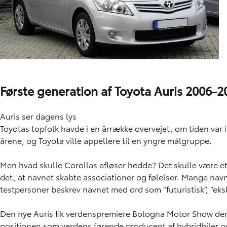
Første generation af Toyota Auris 2006-2
Auris ser dagens lys
Toyotas topfolk havde i en årrække overvejet, om tiden var 
årene, og Toyota ville appellere til en yngre målgruppe.
Men hvad skulle Corollas afløser hedde? Det skulle være et 
det, at navnet skabte associationer og følelser. Mange navne
testpersoner beskrev navnet med ord som ”futuristisk”, ”eks
Den nye Auris fik verdenspremiere Bologna Motor Show den 5
positionen som verdens førende producent af hybridbiler o