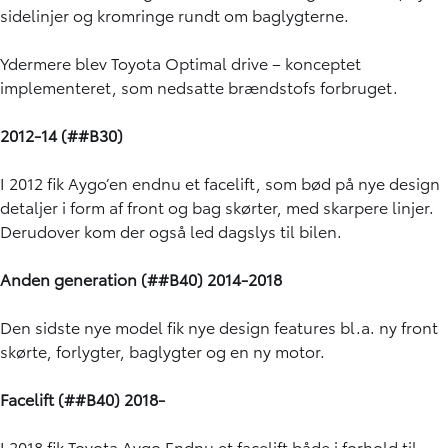
sidelinjer og kromringe rundt om baglygterne.
Ydermere blev Toyota Optimal drive – konceptet
implementeret, som nedsatte brændstofs forbruget.
2012-14 (##B30)
I 2012 fik Aygo’en endnu et facelift, som bød på nye design
detaljer i form af front og bag skørter, med skarpere linjer.
Derudover kom der også led dagslys til bilen.
Anden generation (##B40) 2014-2018
Den sidste nye model fik nye design features bl.a. ny front
skørte, forlygter, baglygter og en ny motor.
Facelift (##B40) 2018-
I 2018 fik Toyota Aygo Endnu et facelift både i forhold til