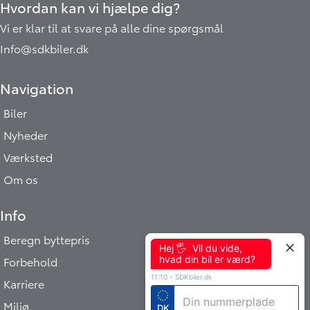
Hvordan kan vi hjælpe dig?
Vi er klar til at svare på alle dine spørgsmål
Info@sdkbiler.dk
Navigation
Biler
Nyheder
Værksted
Om os
Info
Beregn byttepris
Hej 🖐 Vil du vide,
hvad din bil er værd?
Forbehold
11:10
-
SDKbiler.dk
Karriere
Miljø
DK